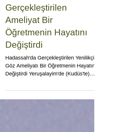
%10'dan %90'a:
Hadassah'ta
Gerçekleştirilen
Ameliyat Bir
Öğretmenin Hayatını
Değiştirdi
Hadassah'da Gerçekleştirilen Yenilikçi
Göz Ameliyatı Bir Öğretmenin Hayatını
Değiştirdi Yeruşalayim'de (Kudüs'te)
yaşayan 38 yaşındaki lise öğretmeni
Aya, yıllardır ilerleyici keratokonus
(korneanın incelip koni şeklini alması)
hastalığı nedeniyle ciddi görme kaybı