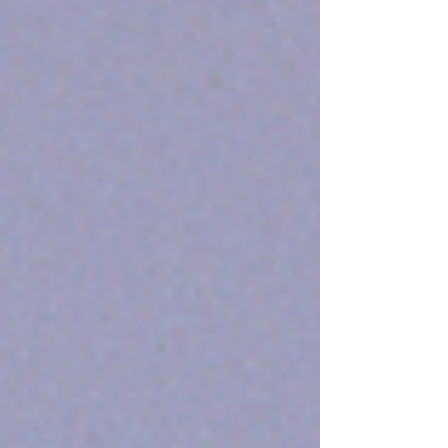
yaşıyordu. Görme oranı yalnızca %10'a
kadar düşen Aya, Hadassah Tıp
Merkezi'nde uygulanan yenilikçi bir
cerrahi yöntem sayesinde yeniden net
görebilmeye başladı. Operasyonun
ardından görme kapasitesi gözlük
desteği