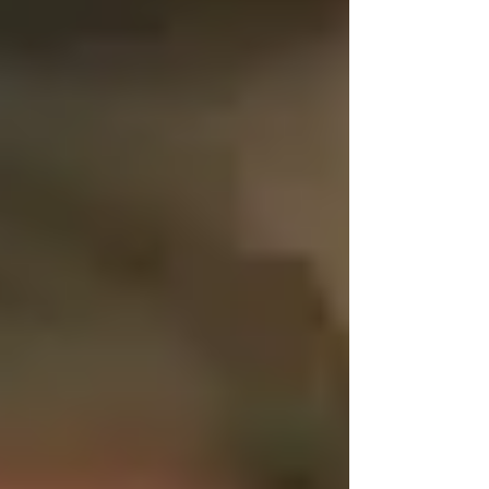
Hızla Genişletiyor Avrupa'nın en büyük
havayolu gruplarından Lufthansa
Group, İsrael'e yönelik uçuş ağını
önemli ölçüde genişletme kararı aldı.
Şirket, yaz sezonunda artan yolcu
talebini karşılamak amacıyla Ağustos
ayından itibaren haftalık uçuş sayısını
54'e çıkaracağını açıkladı. Haziran
ayında Austrian Airlines aracılığıyla
İsrael seferlerine yeniden başlayan
grup, Temmuz ayında toplam 29 haftalık
uçuş gerçekleştirirken, Ağustos i