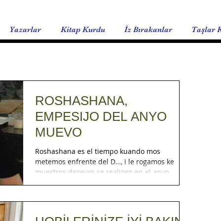
Yazarlar
Kitap Kurdu
İz Bırakanlar
Taşlar 
ROSHASHANA,
EMPESIJO DEL ANYO
MUEVO
Roshashana es el tiempo kuando mos
metemos enfrente del D…, i le rogamos ke
muestros dezeyos se realizen en el anyo
vinidero. Ma, antes...