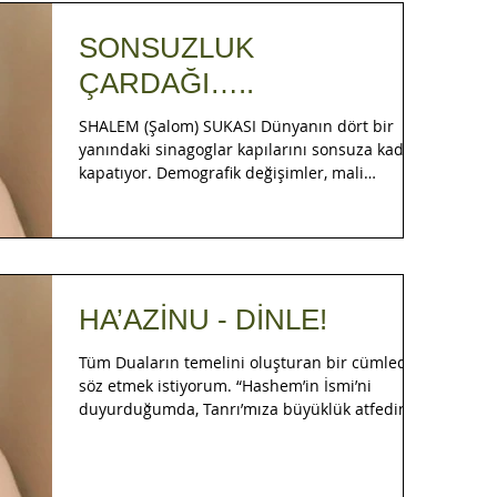
SONSUZLUK
ÇARDAĞI…..
SHALEM (Şalom) SUKASI Dünyanın dört bir
yanındaki sinagoglar kapılarını sonsuza kadar
kapatıyor. Demografik değişimler, mali
sorunlar,...
HA’AZİNU - DİNLE!
Tüm Duaların temelini oluşturan bir cümleden
söz etmek istiyorum. “Hashem’in İsmi’ni
duyurduğumda, Tanrı’mıza büyüklük atfedin”
(Devarim...