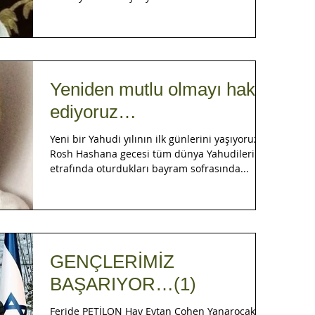
Yeniden mutlu olmayı hak
ediyoruz…
Yeni bir Yahudi yılının ilk günlerini yaşıyoruz.
Rosh Hashana gecesi tüm dünya Yahudileri
etrafında oturdukları bayram sofrasında...
GENÇLERİMİZ
BAŞARIYOR…(1)
Feride PETİLON Hay Eytan Cohen Yanarocak’ı