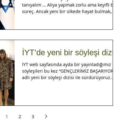
tanıyalım … Aliya yapmak zorlu ama keyifli bir
süreç. Ancak yeni bir ülkede hayat bulmak,...
İYT’de yeni bir söyleşi dizisi
İYT web sayfasında ayda bir yayınladığımız
söyleşileri bu kez “GENÇLERİMİZ BAŞARIYOR”
adlı yeni bir söyleşi dizisi ile sürdürüyoruz....
1
2
3