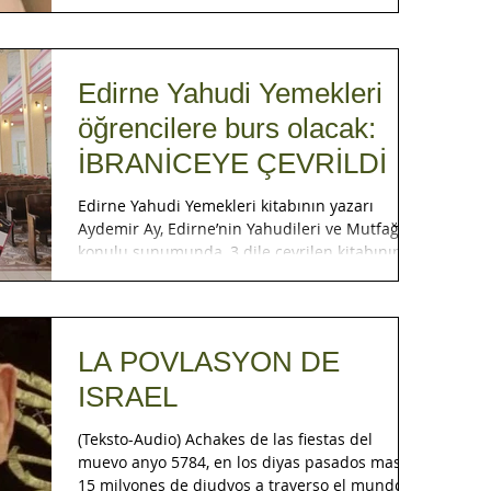
Edirne Yahudi Yemekleri
öğrencilere burs olacak:
İBRANİCEYE ÇEVRİLDİ
Edirne Yahudi Yemekleri kitabının yazarı
Aydemir Ay, Edirne’nin Yahudileri ve Mutfağı
konulu sunumunda, 3 dile çevrilen kitabının
en son...
LA POVLASYON DE
ISRAEL
(Teksto-Audio) Achakes de las fiestas del
muevo anyo 5784, en los diyas pasados mas de
15 milyones de djudyos a traverso el mundo...