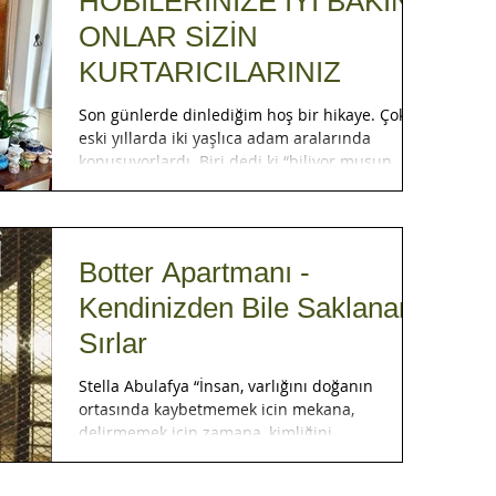
HOBİLERİNİZE İYİ BAKIN
ONLAR SİZİN
KURTARICILARINIZ
Son günlerde dinlediğim hoş bir hikaye. Çok
eski yıllarda iki yaşlıca adam aralarında
konuşuyorlardı. Biri dedi ki “biliyor musun...
Botter Apartmanı -
Kendinizden Bile Saklanan
Sırlar
Stella Abulafya “İnsan, varlığını doğanın
ortasında kaybetmemek icin mekana,
delirmemek icin zamana, kimliğini
düşünmemek icin ise...