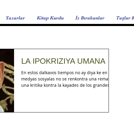
Yazarlar
Kitap Kurdu
İz Bırakanlar
Taşlar 
LA IPOKRIZIYA UMANA
En estos dalkavos tiempos no ay diya ke en las
medyas sosyalas no se renkontra una remarka,
una kritika kontra la kayades de los grandes
‘tenores’ de la politika mundiala sovre el
dezastro iranyano, onde miles de djentes
gritan por las kayes para demandar libertad i
mirar de eskabuyirse de los fanatikos
muzulmanos shiitos, los ayatollahes, los kualos
dirijan dezde 47 anyos este puevlo maraviyozo
kon una mano de fierro. Ande están los ke