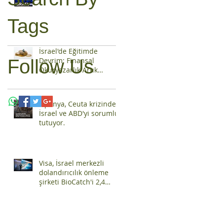
Tags
İsrael'de Eğitimde
Follow Us
Devrim: Finansal
Okuryazarlık Artık
Zorunlu Ders
İspanya, Ceuta krizinden
İsrael ve ABD'yi sorumlu
tutuyor.
Visa, İsrael merkezli
dolandırıcılık önleme
şirketi BioCatch'i 2,4
milyar dolara satın aldı