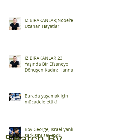
İZ BIRAKANLAR;Nobel'e
Uzanan Hayatlar
İZ BIRAKANLAR 23
Yaşında Bir Efsaneye
Dönüşen Kadın: Hannah
Szenes
Burada yaşamak için
mücadele ettik!
Boy George, İsrael yanlısı
Search By
şarkısını savundu