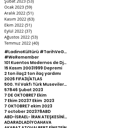
Şubat 2023
(53)
53 yazı
Ocak 2023
(59)
59 yazı
Aralık 2022
(51)
51 yazı
Kasım 2022
(63)
63 yazı
Ekim 2022
(51)
51 yazı
Eylül 2022
(37)
37 yazı
Ağustos 2022
(53)
53 yazı
Temmuz 2022
(40)
40 yazı
#LadinoKültürü #TarihVeGelenek #KültürelMozaiği #TürkİsrailEtkileri #BirlikteÇeşitlilik #MirasKoruma
#WeRemember
101 Kuentos Modernos de Djoha
15 Kasım 2003
1999 Depremi
2 ton ilaç
2 ton ilaç yardımı
2026 FIFA
3I/ATLAS
500. Yıl Vakfı Türk Musevileri Müzesi
5784
6 Şubat 2023
7 DE OKTOBRE
7 Ekim
7 Ekim 2023
7 Ekim 2023
7 OKTOBRE
7 ekim 2023
7 october 2023
78
ABD
ABD-İSRAEL- İRAN ATEŞKESİNİ NASIL ANLAMLANDIRABİLİRİZ?
ADAR
ADL
ADİYO
AHAVA
AKARAT ATOV
ALBERT EİNSTEİN