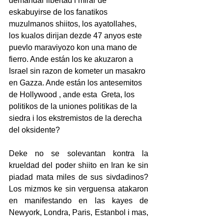
demandar libertad i mirar de 
eskabuyirse de los fanatikos 
muzulmanos shiitos, los ayatollahes, 
los kualos dirijan dezde 47 anyos este 
puevlo maraviyozo kon una mano de 
fierro. Ande están los ke akuzaron a 
Israel sin razon de kometer un masakro 
en Gazza. Ande están los antesemitos 
de Hollywood , ande esta  Greta, los 
politikos de la uniones politikas de la 
siedra i los ekstremistos de la derecha 
del oksidente?
Deke no se solevantan kontra la 
krueldad del poder shiito en Iran ke sin 
piadad mata miles de sus sivdadinos? 
Los mizmos ke sin verguensa atakaron 
en manifestando en las kayes de 
Newyork, Londra, Paris, Estanbol i mas, 