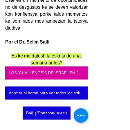
Este es un momento de oportunidades 
no de desgustos ke se deven valorizar 
kon konfiensya porke talos momentos 
ke son ralos mos ambezan la istorya 
djudiya.       
Por el Dr. Selim Salti
Es ke meldatesh la eskrita de una 
semana antes?
LOS ‘CHALLENGE’S DE ISRAEL EN 2026
Apretar al boton para ver todos los eskritos
Bağış/Donation/תרומה