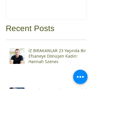
METAMORFOZA
(trokamyento) DEL
JUDAIZMO
Recent Posts
İZ BIRAKANLAR 23 Yaşında Bir
Efsaneye Dönüşen Kadın:
Hannah Szenes
Burada yaşamak için mücadele
ettik!