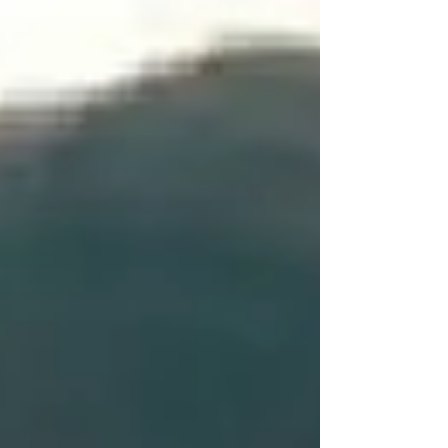
Enstitüsünün raporunda var bu gerçek....