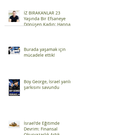
İZ BIRAKANLAR 23
Yaşında Bir Efsaneye
Dönüşen Kadın: Hannah
Szenes
Burada yaşamak için
mücadele ettik!
Boy George, İsrael yanlısı
şarkısını savundu
İsrael'de Eğitimde
Devrim: Finansal
Okuryazarlık Artık