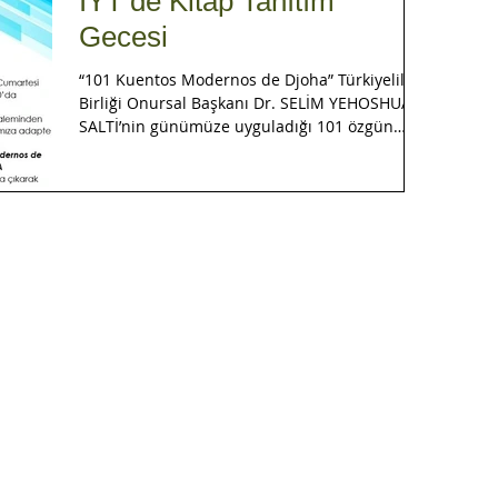
İYT’de Kitap Tanıtım
se asenta en un kafe toma un vazo de vino i
sonriy
Gecesi
“101 Kuentos Modernos de Djoha” Türkiyeliler
Birliği Onursal Başkanı Dr. SELİM YEHOSHUA
SALTİ’nin günümüze uyguladığı 101 özgün
Djoha...