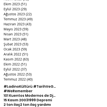
Ekim 2023
(51)
51 yazı
Eylül 2023
(29)
29 yazı
Ağustos 2023
(22)
22 yazı
Temmuz 2023
(49)
49 yazı
Haziran 2023
(43)
43 yazı
Mayıs 2023
(59)
59 yazı
Nisan 2023
(51)
51 yazı
Mart 2023
(48)
48 yazı
Şubat 2023
(53)
53 yazı
Ocak 2023
(59)
59 yazı
Aralık 2022
(51)
51 yazı
Kasım 2022
(63)
63 yazı
Ekim 2022
(51)
51 yazı
Eylül 2022
(37)
37 yazı
Ağustos 2022
(53)
53 yazı
Temmuz 2022
(40)
40 yazı
#LadinoKültürü #TarihVeGelenek #KültürelMozaiği #TürkİsrailEtkileri #BirlikteÇeşitlilik #MirasKoruma
#WeRemember
101 Kuentos Modernos de Djoha
15 Kasım 2003
1999 Depremi
2 ton ilaç
2 ton ilaç yardımı