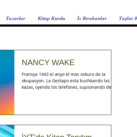
Yazarlar
Kitap Kurdu
İz Bırakanlar
Taşlar 
NANCY WAKE
Fransya 1943 el anyo el mas oskuro de la
okupasyon. La Gestapo esta bushkando las
kazas, oyendo los telefones, supsonando de
todos. Kon esto todo, bushkan una mujer ke no
saven el nombre la yaman “raton blanko”.
Kada vez ke ya estan para aferrarla eya
parvyene a despareser. La Fransya okupada,
metyo una taksa de 5 milyones de frankos por
ken la va topar. La suma la mas alta por una
espiyona. Dingunos no saven ken es, envezes