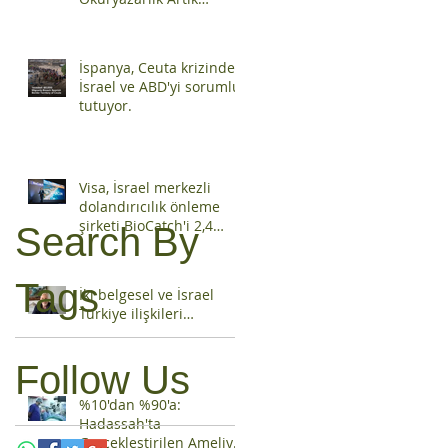
Zorunlu Ders
İspanya, Ceuta krizinden
İsrael ve ABD'yi sorumlu
tutuyor.
Visa, İsrael merkezli
dolandırıcılık önleme
şirketi BioCatch'i 2,4
Search By
milyar dolara satın aldı
Tags
İki belgesel ve İsrael
Türkiye ilişkileri…
Follow Us
%10'dan %90'a:
Hadassah'ta
Gerçekleştirilen Ameliyat