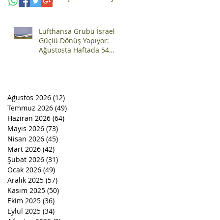
Bir Öğretmenin Hayatını
Değiştirdi
Lufthansa Grubu İsrael'e
Güçlü Dönüş Yapıyor:
Ağustosta Haftada 54
Uçuş
Ağustos 2026
(12)
12 yazı
Temmuz 2026
(49)
49 yazı
Haziran 2026
(64)
64 yazı
Mayıs 2026
(73)
73 yazı
Nisan 2026
(45)
45 yazı
Mart 2026
(42)
42 yazı
Şubat 2026
(31)
31 yazı
Ocak 2026
(49)
49 yazı
Aralık 2025
(57)
57 yazı
Kasım 2025
(50)
50 yazı
Ekim 2025
(36)
36 yazı
Eylül 2025
(34)
34 yazı