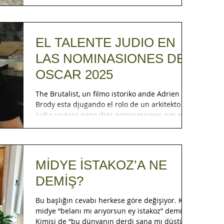
EL TALENTE JUDIO EN
LAS NOMINASIONES DEL
OSCAR 2025
The Brutalist, un filmo istoriko ande Adrien
Brody esta djugando el rolo de un arkitekto
judio ungaro gano diez nominasiones por el...
MİDYE İSTAKOZ’A NE
DEMİŞ?
Bu başlığın cevabı herkese göre değişiyor. Kimi
midye “belanı mı arıyorsun ey istakoz” demiş.
Kimisi de “bu dünyanın derdi sana mı düştü...