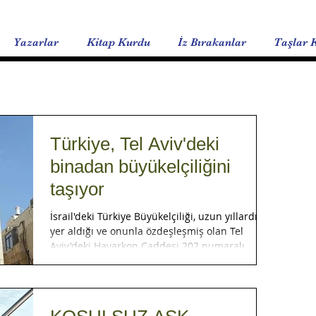
Yazarlar
Kitap Kurdu
İz Bırakanlar
Taşlar 
Türkiye, Tel Aviv'deki
binadan büyükelçiliğini
taşıyor
İsrail'deki Türkiye Büyükelçiliği, uzun yıllardır
yer aldığı ve onunla özdeşleşmiş olan Tel
Aviv'deki Hayarkon Caddesi 202 numaralı...