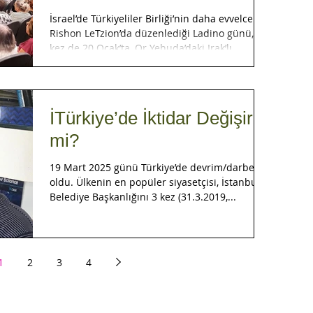
SEYİRCİYLEBULUŞTU
İsrael’de Türkiyeliler Birliği’nin daha evvelce
Rishon LeTzion’da düzenlediği Ladino günü, bu
kez de 20 Ocak’ta, Or Yehuda’daki Irak’lı...
İTürkiye’de İktidar Değişir
mi?
19 Mart 2025 günü Türkiye’de devrim/darbe
oldu. Ülkenin en popüler siyasetçisi, İstanbul
Belediye Başkanlığını 3 kez (31.3.2019,...
1
2
3
4