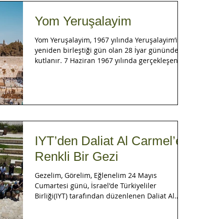
Yom Yeruşalayim
Yom Yeruşalayim, 1967 yılında Yeruşalayim’in
yeniden birleştiği gün olan 28 İyar gününde
kutlanır. 7 Haziran 1967 yılında gerçekleşen
6...
IYT’den Daliat Al Carmel’e
Renkli Bir Gezi
Gezelim, Görelim, Eğlenelim 24 Mayıs
Cumartesi günü, İsrael'de Türkiyeliler
Birliği(IYT) tarafından düzenlenen Daliat Al
Carmel gezisine...