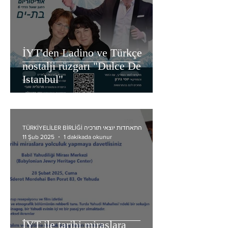
İYT'den Ladino ve Türkçe
nostalji rüzgarı "Dulce De
Istanbul"
TÜRKİYELİLER BİRLİĞİ התאחדות יוצאי תורכיה
1 dakikada okunur
11 Şub 2025
İYT ile tarihi miraslara