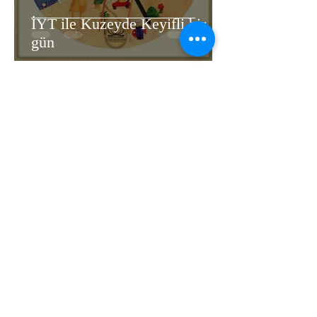
İYT ile Kuzeyde Keyifli bir
gün
1
/
3