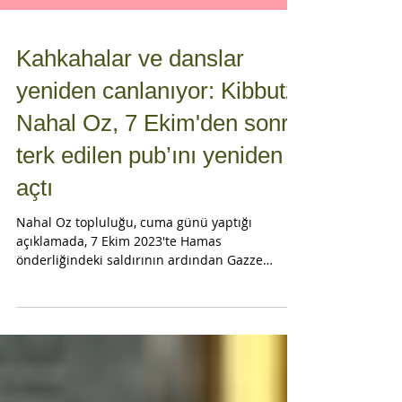
Kahkahalar ve danslar
yeniden canlanıyor: Kibbutz
Nahal Oz, 7 Ekim'den sonra
terk edilen pub’ını yeniden
açtı
Nahal Oz topluluğu, cuma günü yaptığı
açıklamada, 7 Ekim 2023'te Hamas
önderliğindeki saldırının ardından Gazze
sınırındaki kibutzun boşaltılmasıyla terk edilen
pub'ının yeniden açıldığını duyurdu. HaTzrif
(''Kulübe''), 7 Ekim saldırısı sırasında kibutzda
savaşan ve Temmuz 2024'te çıkan Gazze