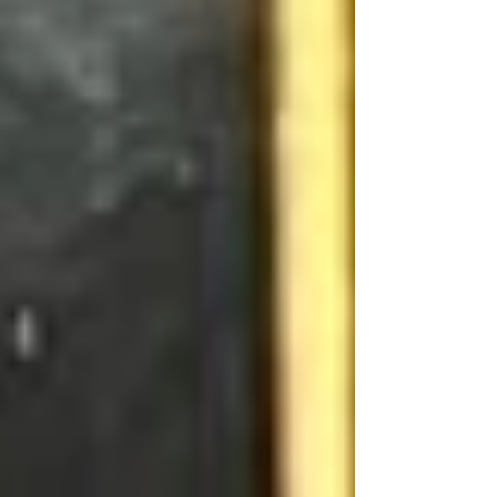
savaşında hayatını kaybeden Başçavuş Tal
Lahat'ın anısına ithaf edildi. Katliamda 15
üyesini kaybeden 400 kişilik topluluk, ''Geri
dönüyoruz, ağaç dikiyoruz, inşa ediyoruz ve
dans ediy