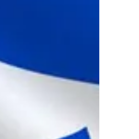
kendisine olan desteğin hemen hemen
silindiğini,...