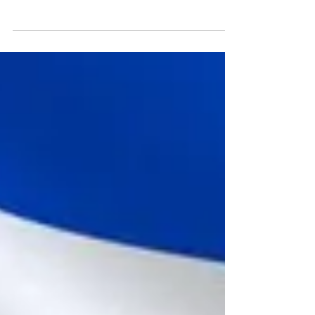
Gurur: Israelli dizi Tahran, ABD'de Emmy
uluslarası en iyi drama ödülünün sahibi oldu.
*** Başbakan Benet: “İsrael İran ile yapılacak...