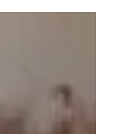
Camp” – de Seattle
El “Sephardic Adventure Camp” (SAC - Kamping
de Aventura Sefaradi) de Seattle es una koza
de maraviyar! Las kriyaturas (de 9 a 16 anyos)...