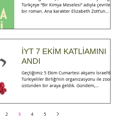
Türkçeye “Bir Kimya Meselesi” adıyla çevrilen
bir roman. Ana karakter Elizabeth Zott’un...
İYT 7 EKİM KATLİAMINI
ANDI
Geçtiğimiz 5 Ekim Cumartesi akşamı İsrael’deki
Türkiyeliler Birliği’nin organizasyonu ile zoom
üstünden bir araya geldik. Gündem,...
2
3
4
5