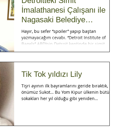
Detroitteki Simit
İmalathanesi Çalışanı ile
Nagasaki Belediye
Başkanını ne birleştirdi ?
Hayır, bu sefer ‘’spoiler’’ yapıp baştan
yazmayacağım cevabı. ‘’Detroit Institute of
Bagels’’ ABD’nin Detroit kentinde bir simit...
Tik Tok yıldızı Lily
Tişri ayının ilk bayramlarını geride bıraktık,
önümüz Sukot… Bu Yom Kipur ülkenin bütün
sokakları her yıl olduğu gibi yeniden
çocukların...