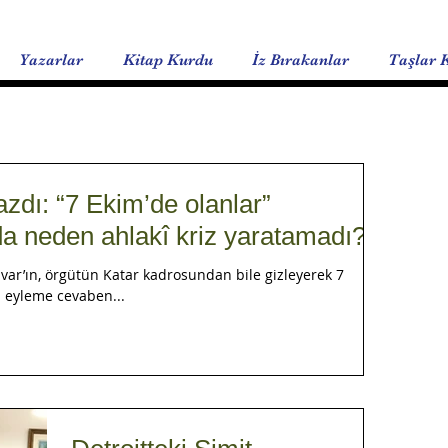
Yazarlar
Kitap Kurdu
İz Bırakanlar
Taşlar 
dı: “7 Ekim’de olanlar”
 neden ahlakî kriz yaratamadı?
var’ın, örgütün Katar kadrosundan bile gizleyerek 7
ği eyleme cevaben...