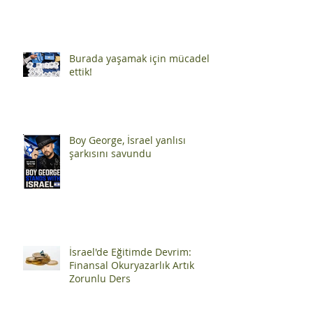
İZ BIRAKANLAR 23 Yaşında Bir
Efsaneye Dönüşen Kadın:
Hannah Szenes
Burada yaşamak için mücadele
ettik!
Boy George, İsrael yanlısı
şarkısını savundu
İsrael'de Eğitimde Devrim:
Finansal Okuryazarlık Artık