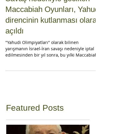
Savaş nedeniyle geciken
Maccabiah Oyunları, Yahudi
direncinin kutlanması olarak
açıldı
"Yahudi Olimpiyatları" olarak bilinen
yarışmanın İsrael-İran savaşı nedeniyle iptal
edilmesinden bir yıl sonra, bu yılki Maccabiah
"Her zamankinden daha fazla" sloganı altında
düzenleniyor. İran, Lübnan ve Gazze'deki
sallantılı ateşkesler arasında savaş korkuları
hâlâ sürdürülmesine rağmen, yaklaşık 5.000
sporcu, aralarında 2.000 İsrailli ve 900 ABD'li
olmakla iki hafta boyunca 30'dan fazla branşta
yarışacak. Maccabiat Oyunları Meşalesi
yakılıyor Açılış töreninde Devlet Başka
Featured Posts