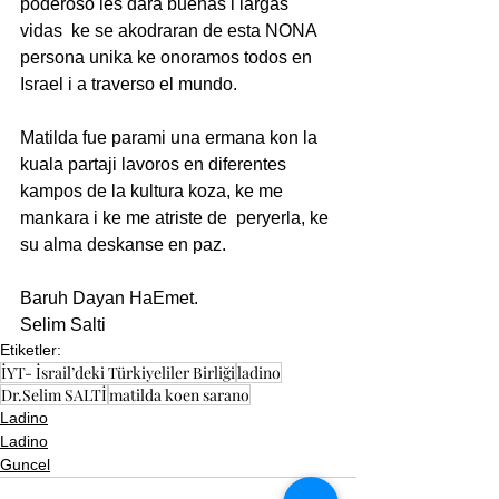
poderoso les dara buenas i largas 
vidas  ke se akodraran de esta NONA 
persona unika ke onoramos todos en 
Israel i a traverso el mundo.
Matilda fue parami una ermana kon la 
kuala partaji lavoros en diferentes 
kampos de la kultura koza, ke me 
mankara i ke me atriste de  peryerla, ke 
su alma deskanse en paz.
Baruh Dayan HaEmet.
Selim Salti
Etiketler:
İYT- İsrail’deki Türkiyeliler Birliği
ladino
Dr.Selim SALTİ
matilda koen sarano
Ladino
Ladino
Guncel