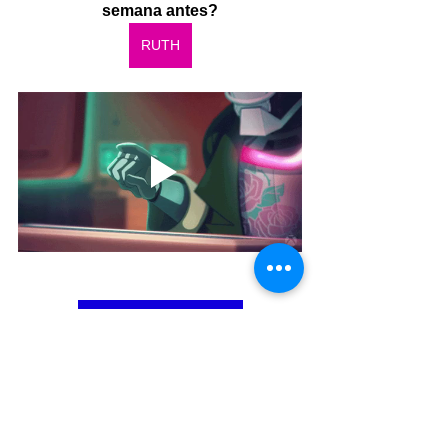
semana antes?
RUTH
Bağış/Donation/תרומה