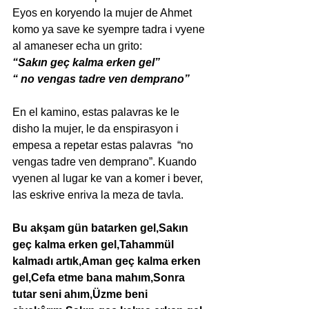
Eyos en koryendo la mujer de Ahmet 
komo ya save ke syempre tadra i vyene 
al amaneser echa un grito:
“Sakın geç kalma erken gel”
“ no vengas tadre ven demprano”
En el kamino, estas palavras ke le 
disho la mujer, le da enspirasyon i 
empesa a repetar estas palavras  “no 
vengas tadre ven demprano”. Kuando 
vyenen al lugar ke van a komer i bever, 
las eskrive enriva la meza de tavla.
Bu akşam gün batarken gel,Sakın 
geç kalma erken gel,Tahammül 
kalmadı artık,Aman geç kalma erken 
gel,Cefa etme bana mahım,Sonra 
tutar seni ahım,Üzme beni 