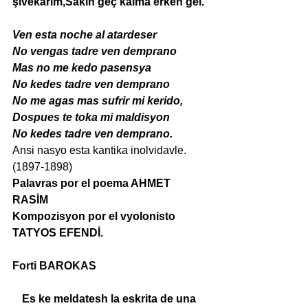
şivekârım,Sakın geç kalma erken gel.
Ven esta noche al atardeser
No vengas tadre ven demprano
Mas no me kedo pasensya
No kedes tadre ven demprano
No me agas mas sufrir mi kerido,
Dospues te toka mi maldisyon
No kedes tadre ven demprano.
Ansi nasyo esta kantika inolvidavle. 
(1897-1898)
Palavras por el poema AHMET 
RASİM
Kompozisyon por el vyolonisto 
TATYOS EFENDİ.
Forti BAROKAS
Es ke meldatesh la eskrita de una 