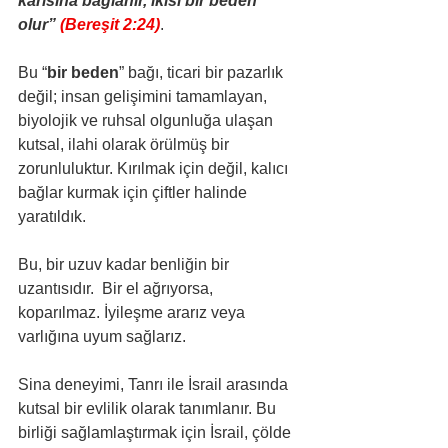
karısına bağlanır, ikisi bir beden 
olur” 
(Bereşit 2:24)
.
Bu “
bir beden
” bağı, ticari bir pazarlık 
değil; insan gelişimini tamamlayan, 
biyolojik ve ruhsal olgunluğa ulaşan 
kutsal, ilahi olarak örülmüş bir 
zorunluluktur. Kırılmak için değil, kalıcı 
bağlar kurmak için çiftler halinde 
yaratıldık. 
Bu, bir uzuv kadar benliğin bir 
uzantısıdır.  Bir el ağrıyorsa, 
koparılmaz. İyileşme ararız veya 
varlığına uyum sağlarız. 
Sina deneyimi, Tanrı ile İsrail arasında 
kutsal bir evlilik olarak tanımlanır. Bu 
birliği sağlamlaştırmak için İsrail, çölde 