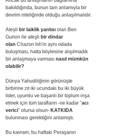
Ancak bu anlaşmanın bağlamına 
bakıldığında, bunun tam anlamıyla bir 
devrim niteliğinde olduğu anlaşılmalıdır.
Ateşli 
bir laiklik yanlısı
 olan Ben 
Gurion ile ateşli 
bir dindar 
olan
 Chazon Ish'in aynı odada 
buluşması, hatta böylesine alışılmadık 
bir anlaşmaya varması 
nasıl mümkün 
olabilir?
Dünya Yahudiliğinin görünüşte 
birbirine zıt iki ucundaki bu iki büyük 
lider, uyumlu ve başarılı bir toplum inşa 
etmek için tüm tarafların -ne kadar "
acı 
verici
" olursa olsun- 
KATKIDA 
bulunması gerektiğini anlamıştı.
Bu kavram, bu haftaki Peraşanın 