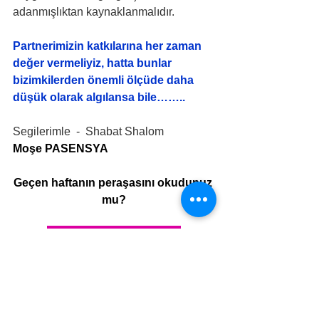
adanmışlıktan kaynaklanmalıdır.
Partnerimizin katkılarına her zaman 
değer vermeliyiz, hatta bunlar 
bizimkilerden önemli ölçüde daha 
düşük olarak algılansa bile……..
Segilerimle  -  Shabat Shalom
Moşe PASENSYA
Geçen haftanın peraşasını okudunuz 
mu?
MİŞPATİM – BEŞ YAHUDİ