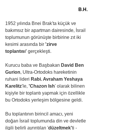
B.H.
1952 yılında Bnei Brak'ta küçük ve 
bakımsız bir apartman dairesinde, İsrail 
toplumunun görünüşte birbirine zıt iki 
kesimi arasında bir 
'zirve 
toplantısı'
 gerçekleşti.
Kurucu baba ve Başbakan 
David Ben 
Gurion
, Ultra-Ortodoks hareketinin 
ruhani lideri 
Rabi. Avraham Yeshaya 
Karelitz
'le, 
'Chazon Ish
' olarak bilinen 
kişiyle bir toplantı yapmak için özellikle 
bu Ortodoks yerleşim bölgesine geldi.
Bu toplantının birincil amacı, yeni 
doğan İsrail toplumunda din ve devletle 
ilgili belirli ayrıntıları '
düzeltmek'
ti - 