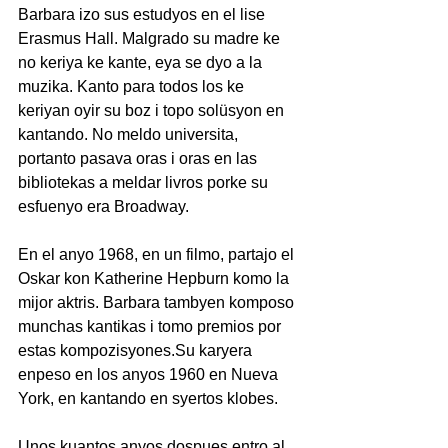
Barbara izo sus estudyos en el lise 
Erasmus Hall. Malgrado su madre ke 
no keriya ke kante, eya se dyo a la 
muzika. Kanto para todos los ke 
keriyan oyir su boz i topo solüsyon en 
kantando. No meldo universita, 
portanto pasava oras i oras en las 
bibliotekas a meldar livros porke su 
esfuenyo era Broadway.
En el anyo 1968, en un filmo, partajo el 
Oskar kon Katherine Hepburn komo la 
mijor aktris. Barbara tambyen komposo 
munchas kantikas i tomo premios por 
estas 
kompozisyones.Su
 karyera 
enpeso en los anyos 1960 en Nueva 
York, en kantando en syertos klobes. 
Unos kuantos anyos dospues entro al 