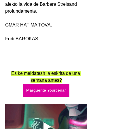
afekto la vida de Barbara Streisand  
profundamente.
GMAR HATİMA TOVA.
Forti BAROKAS
Es ke meldatesh la eskrita de una 
semana antes?
Marguerite Yourcenar