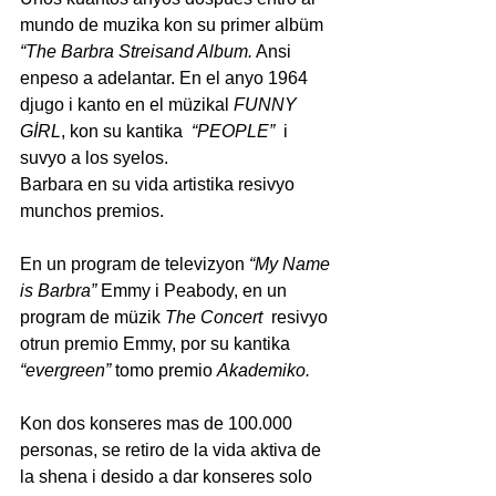
mundo de muzika kon su primer albüm 
“The Barbra Streisand Album.
 Ansi 
enpeso a adelantar. En el anyo 1964 
djugo i kanto en el müzikal 
FUNNY 
GİRL
, kon su kantika  
“PEOPLE”
  i 
suvyo a los syelos.
Barbara en su vida artistika resivyo 
munchos premios. 
En un program de televizyon 
“My Name 
is Barbra”
 Emmy i Peabody, en un 
program de müzik 
The Concert 
 resivyo 
otrun premio Emmy, por su kantika 
“evergreen”
 tomo premio 
Akademiko.
Kon dos konseres mas de 100.000 
personas, se retiro de la vida aktiva de 
la shena i desido a dar konseres solo 