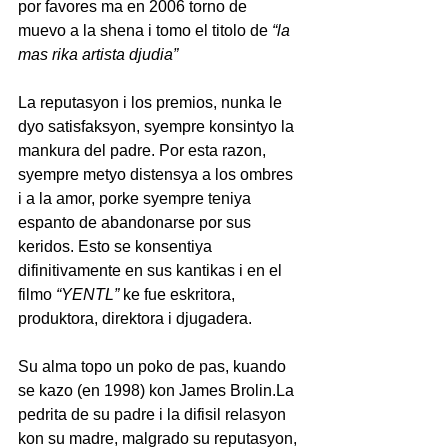
por favores ma en 2006 torno de 
muevo a la shena i tomo el titolo de 
“la 
mas rika artista djudia”
La reputasyon i los premios, nunka le  
dyo satisfaksyon, syempre konsintyo la 
mankura del padre. Por esta razon, 
syempre metyo distensya a los ombres 
i a la amor, porke syempre teniya 
espanto de abandonarse por sus 
keridos. Esto se konsentiya 
difinitivamente en sus kantikas i en el 
filmo
 “YENTL” 
ke fue eskritora, 
produktora, direktora i djugadera. 
Su alma topo un poko de pas, kuando 
se kazo (en 1998) kon James 
Brolin.La
pedrita de su padre i la difisil relasyon 
kon su madre, malgrado su reputasyon, 