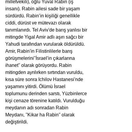
milletvekili), oğlu Yuval Rabin (iş 
insanı). Rabin ailesi sade bir yaşam 
sürdürdü. Rabin’in kişiliği genellikle 
ciddi, dürüst ve mütevazı olarak 
tanımlanırdı. Tel Aviv'de barış yanlısı bir 
mitingde Yigal Amir adlı aşırı sağcı bir 
Yahudi tarafından vurularak öldürüldü. 
Amir, Rabin'in Filistinlilerle barış 
görüşmelerini''İsrael'in çıkarlarına 
ihanet'' olarak görüyordu. Rabin 
mitingden ayrılırken sırtından vuruldu, 
kısa süre sonra Ichilov Hastanesi'nde 
yaşamını yitirdi. Ölümü İsrael 
toplumunu derinden sarstı, Yüzbinlerce 
kişi cenaze törenine katıldı. Vurulduğu 
meydanın adı sonradan Rabin 
Meydanı, ''Kikar ha Rabin'' olarak 
değiştirildi.