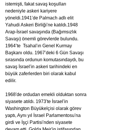
istemişti, fakat savaş koşulları 
nedeniyle askeri kariyere 
yöneldi.1941'de Palmach adlı elit 
Yahudi Askeri Birliği'ne katıldı.1948 
Arap-İsrael savaşında (Bağımsızlık 
Savaşı) önemli görevlerde bulundu. 
1964’te  Tsahal'ın Genel Kurmay 
Başkanı oldu. 1967'deki 6 Gün Savaşı 
sırasında ordunun komutasındaydı, bu 
savaş İsrael'in askeri tarihindeki en 
büyük zaferlerden biri olarak kabul 
edilir.
1968'de ordudan emekli olduktan sonra 
siyasete atıldı. 1973'te İsrael'in 
Washington Büyükelçisi olarak görev 
yaptı, Aynı yıl İsrael Parlamentosu'na 
girdi ve İşçi Partisi'nden siyasete 
devam etti. Golda Meir'in istifasından 