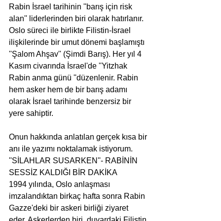
Rabin İsrael tarihinin ''barış için risk 
alan'' liderlerinden biri olarak hatırlanır. 
Oslo süreci ile birlikte Filistin-İsrael  
ilişkilerinde bir umut dönemi başlamıştı 
''Şalom Ahşav'' (Şimdi Barış). Her yıl 4 
Kasım civarında İsrael'de ''Yitzhak 
Rabin anma günü ''düzenlenir. Rabin 
hem asker hem de bir barış adamı 
olarak İsrael tarihinde benzersiz bir 
yere sahiptir.
Onun hakkında anlatılan gerçek kısa bir 
anı ile yazımı noktalamak istiyorum.
''SİLAHLAR SUSARKEN''- RABİNİN 
SESSİZ KALDIĞI BİR DAKİKA
1994 yılında, Oslo anlaşması 
imzalandıktan birkaç hafta sonra Rabin 
Gazze'deki bir askeri birliği ziyaret 
eder. Askerlerden biri, duvardaki Filistin 