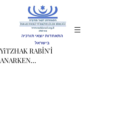
התאחדות יוצאי תורכיה
בישראל
YiTZHAK RABİN'İ
ANARKEN…