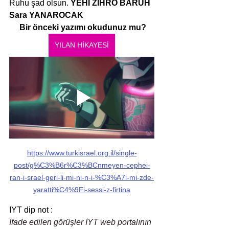
Ruhu şad olsun. 
YEHİ ZİHRO BARUH
Sara YANAROCAK
 Bir önceki yazımı okudunuz mu?
YILAN HİKAYESİ
https://www.turkisrael.org.il/single-
post/g%C3%B6r%C3%BCnmeyen-cephei-
ran-i-srael-geri-li-mi-ni-n-i-%C3%A7i-mi-zde-
yaratti%C4%9Fi-sessi-z-firtina
IYT dip not :
İfade edilen görüşler İYT web portalının 