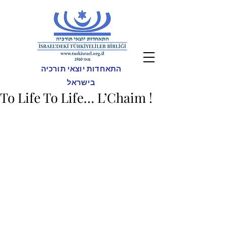
התאחדות יוצאי תורכיה
בישראל
To Life To Life… L’Chaim !