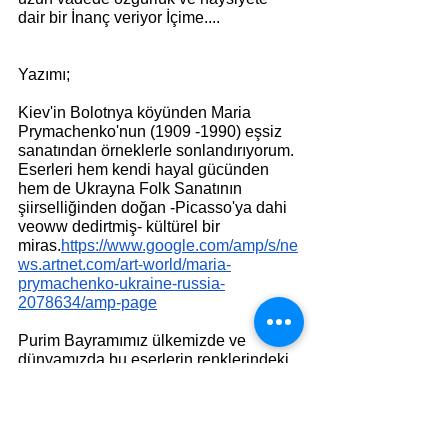
dair bir İnanç veriyor İçime....
Yazımı;
Kiev'in Bolotnya köyünden Maria 
Prymachenko'nun (1909 -1990) eşsiz 
sanatından örneklerle sonlandırıyorum.
Eserleri hem kendi hayal gücünden 
hem de Ukrayna Folk Sanatının 
şiirselliğinden doğan -Picasso'ya dahi 
veoww dedirtmiş- kültürel bir 
miras.
https://www.google.com/amp/s/ne
ws.artnet.com/art-world/maria-
prymachenko-ukraine-russia-
2078634/amp-page
Purim Bayramımız ülkemizde ve 
dünyamızda bu eserlerin renklerindeki 
gibi neşe sevinç ve mutlulukla geçsin.
Mucizeleri yanında getirsin.
Hag Purim Sameah.