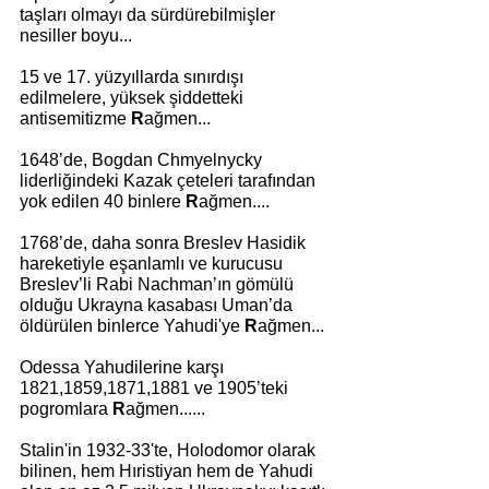
taşları olmayı da sürdürebilmişler 
nesiller boyu...
15 ve 17. yüzyıllarda sınırdışı 
edilmelere, yüksek şiddetteki 
antisemitizme 
R
ağmen...
1648’de, Bogdan Chmyelnycky 
liderliğindeki Kazak çeteleri tarafından 
yok edilen 40 binlere 
R
ağmen....
1768’de, daha sonra Breslev Hasidik 
hareketiyle eşanlamlı ve kurucusu 
Breslev’li Rabi Nachman’ın gömülü 
olduğu Ukrayna kasabası Uman’da 
öldürülen binlerce Yahudi'ye 
R
ağmen... 
Odessa Yahudilerine karşı 
1821,1859,1871,1881 ve 1905’teki 
pogromlara 
R
ağmen......
Stalin'in 1932-33'te, Holodomor olarak 
bilinen, hem Hıristiyan hem de Yahudi 