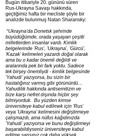
Bugün itibariyle 20. gününü süren 
Rus-Ukrayna Savaşı hakkında, 
geçtiğimiz hafta bir mecliste şöyle bir 
analizde bulunmuş Natan Sharansky:
 “
Ukrayna'da Donetsk şehrinde 
büyüdüğümde, orada yaşayan çeşitli 
milletlerden insanlar vardı. Kimlik 
belgelerinde 'Rus', 'Ukrayna', 'Gürcü', 
'Kazak' kelimeleri yazardı doğal olarak 
ama bu o kadar önemli değildi ve 
aralarında pek bir fark yoktu. Sadece 
tek birşey önemliydi - kimlik belgesinde 
'Yahudi' yazıyorsa, bu sizin bir 
hastalığınız varmış gibi görünürdü…
Yahudilik hakkında antisemitizm ve 
bize karşı nefret dışında hiçbir şey 
bilmiyorduk.  Bu yüzden kimse 
üniversiteye kabul edilmek için 'Rus' 
veya 'Ukrayna' kelimesini değiştirmeye 
çalışmazdı, ama nüfus kağıdınızda 
'Yahudi' yazıyorsa ve bunu değiştirmeyi 
başarabildiyseniz üniversiteye kabul 
edilme şansınız çok daha yüksek 