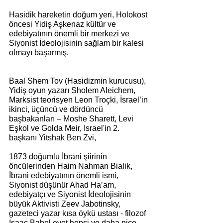
Hasidik hareketin doğum yeri, Holokost 
öncesi Yidiş Aşkenaz kültür ve 
edebiyatının önemli bir merkezi ve 
Siyonist İdeolojisinin sağlam bir kalesi 
olmayı başarmış.
Baal Shem Tov (Hasidizmin kurucusu), 
Yidiş oyun yazarı Sholem Aleichem, 
Marksist teorisyen Leon Troçki, İsrael’in 
ikinci, üçüncü ve dördüncü 
başbakanları – Moshe Sharett, Levi 
Eşkol ve Golda Meir, Israel'in 2. 
başkanı Yitshak Ben Zvi,
1873 doğumlu İbrani şiirinin 
öncülerinden Haim Nahman Bialik, 
İbrani edebiyatının önemli ismi, 
Siyonist düşünür Ahad Ha’am, 
edebiyatçı ve Siyonist İdeolojisinin 
büyük Aktivisti Zeev Jabotinsky, 
gazeteci yazar kısa öykü ustası - filozof 
Isaac Babel evet hepsi ve daha nice 