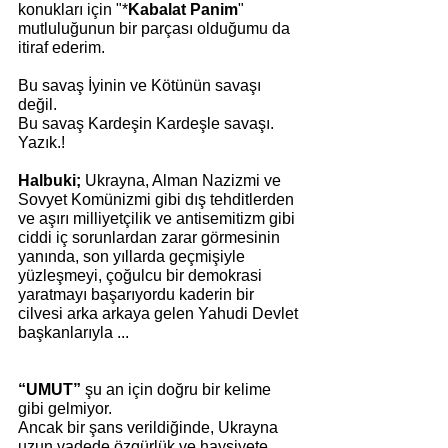
konukları için "*
Kabalat Panim
" 
mutluluğunun bir parçası olduğumu da 
itiraf ederim.
Bu savaş İyinin ve Kötünün savaşı 
değil.
Bu savaş Kardeşin Kardeşle savaşı.
Yazık.!
Halbuki;
 Ukrayna, Alman Nazizmi ve 
Sovyet Komünizmi gibi dış tehditlerden 
ve aşırı milliyetçilik ve antisemitizm gibi 
ciddi iç sorunlardan zarar görmesinin 
yanında, son yıllarda geçmişiyle 
yüzleşmeyi, çoğulcu bir demokrasi 
yaratmayı başarıyordu kaderin bir 
cilvesi arka arkaya gelen Yahudi Devlet 
başkanlarıyla ...
“UMUT”
 şu an için doğru bir kelime 
gibi gelmiyor.  
Ancak bir şans verildiğinde, Ukrayna 
uzun vadede özgürlük ve haysiyete 