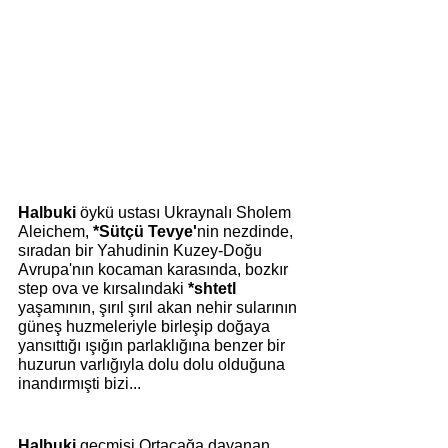
Halbuki
 öykü ustası Ukraynalı Sholem 
Aleichem, 
*Sütçü Tevye'
nin nezdinde, 
sıradan bir Yahudinin Kuzey-Doğu 
Avrupa'nın kocaman karasında, bozkır 
step ova ve kırsalındaki 
*shtetl
yaşamının, şırıl şırıl akan nehir sularının 
güneş huzmeleriyle birleşip doğaya 
yansıttığı ışığın parlaklığına benzer bir 
huzurun varlığıyla dolu dolu olduğuna 
inandırmışti bizi... 
Halbuki
 geçmişi Ortaçağa dayanan 