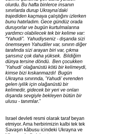
olurdu. Bu hafta binlerce insanın 
sınırlarda durup Ukrayna'daki 
trajediden kaçmaya çalıştığını izlerken 
bunu hatırladım. Gece gündüz orada 
duruyorlar ve bugün kurtulmalarına 
yardımcı olabilecek tek bir kelime var: 
“Yahudi”.  Yahudiyseniz - dışarıda sizi 
önemseyen Yahudiler var, sınırın diğer 
tarafında sizi arayan biri var, çıkma 
şansınız çok daha yüksek.  Bildiğim 
dünya tersine döndü.  Ben çocukken 
'Yahudi' olağanüstü kötü bir kelimeydi, 
kimse bizi kıskanmazdı!  Bugün 
Ukrayna sınırında, 'Yahudi' evrenden 
gelen iyilik için olağanüstü bir 
kelimedir, gidecek bir yeri ve onları 
dışarıda sevgiyle bekleyen bütün bir 
ulusu - tanımlar
."
Israel devleti resmi olarak taraf beyan 
etmiyor. Ama herbirimizin kalbi tek tek 
Savaşın kâbusu icindeki Ukrayna ve 