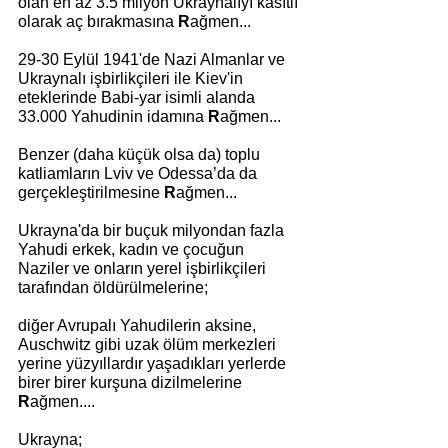
olan en az 3.5 milyon Ukraynalıyı kasıtlı 
olarak aç bırakmasına 
R
ağmen...
29-30 Eylül 1941'de Nazi Almanlar ve 
Ukraynalı işbirlikçileri ile Kiev'in 
eteklerinde Babi-yar isimli alanda 
33.000 Yahudinin idamına 
R
ağmen...
Benzer (daha küçük olsa da) toplu 
katliamların Lviv ve Odessa’da da 
gerçekleştirilmesine 
R
ağmen...
Ukrayna'da bir buçuk milyondan fazla 
Yahudi erkek, kadın ve çocuğun 
Naziler ve onların yerel işbirlikçileri 
tarafından öldürülmelerine;
diğer Avrupalı ​​Yahudilerin aksine, 
Auschwitz gibi uzak ölüm merkezleri 
yerine yüzyıllardır yaşadıkları yerlerde 
birer birer kurşuna dizilmelerine 
R
ağmen....
Ukrayna; 