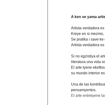
A ken se yama artis
Artista verdadera es
Kreye en si mezmo,
Se pratika i save ke e
Artista verdadera es
Si no egzistiya el a
literatura una vida 
El arte tyene ekefto
su mundo interior e
Una de las kontribu
pensamyentos.
El arte entretyene l