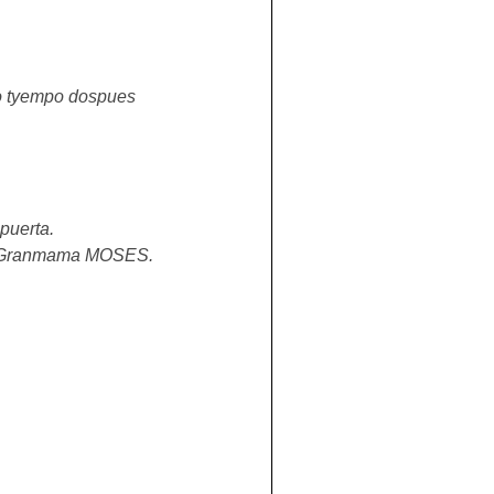
ko tyempo dospues 
puerta.
d”. Granmama MOSES.