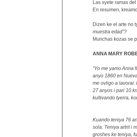
Las syete ramas del a
En resumen, kreamos
Dizen ke el arte no
muestra edad”?
Munchas kozas se p
ANNA MARY ROB
“Yo me yamo Anna M
anyo 1860 en Nueva Y
me ovligo a lavorar.
27 anyos i pari 10 k
kultivando tyerra, k
Kuando teniya 76 any
sola. Teniya artrit 
groshes ke teniya, f