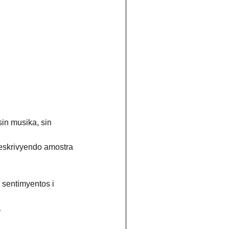
sin musika, sin 
 eskrivyendo amostra 
 sentimyentos i 
.