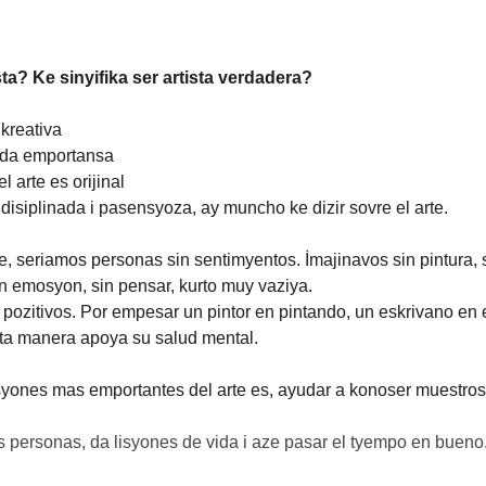
ta? Ke sinyifika ser artista verdadera?
 kreativa
 da emportansa
l arte es orijinal
 disiplinada i pasensyoza, ay muncho ke dizir sovre el arte.
rte, seriamos personas sin sentimyentos. İmajinavos sin pintura, 
sin emosyon, sin pensar, kurto muy vaziya.
s pozitivos. Por empesar un pintor en pintando, un eskrivano en
sta manera apoya su salud mental.
syones mas emportantes del arte es, ayudar a konoser muestros
as personas, da lisyones de vida i aze pasar el tyempo en bueno