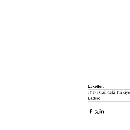
Etiketler:
İYT- İsrail’deki Türkiyel
Ladino