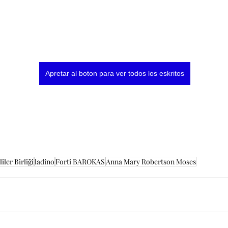
Apretar al boton para ver todos los eskritos
iler Birliği
ladino
Forti BAROKAS
Anna Mary Robertson Moses