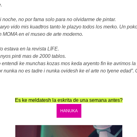
e.
i noche, no por fama solo para no olvidarme de pintar.
aryo vido mis kuadtros tanto le plazyo todos los merko. Un po
en MOMA en el museo de arte moderno.
o estava en la revista LİFE.
nyos pinti mas de 2000 tablos.
 entendi ke munchas kozas mos keda aryento fin ke avrimos la 
lor nunka no es tadre i nunka ovidesh ke el arte no tyene eda
Es ke meldatesh la eskrita de una semana antes?
HANUKA