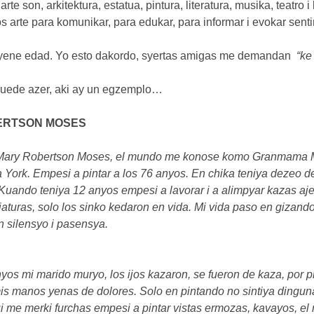
rte son, arkitektura, estatua, pintura, literatura, musika, teatro 
 arte para komunikar, para edukar, para informar i evokar sent
 tyene edad. Yo esto dakordo, syertas amigas me demandan  
“ke
uede azer, aki ay un egzemplo…
ERTSON MOSES
ary Robertson Moses, el mundo me konose komo Granmama Mo
ork. Empesi a pintar a los 76 anyos. En chika teniya dezeo de 
 Kuando teniya 12 anyos empesi a lavorar i a alimpyar kazas aje
riaturas, solo los sinko kedaron en vida. Mi vida paso en gizando
on silensyo i pasensya.
os mi marido muryo, los ijos kazaron, se fueron de kaza, por p
i mis manos yenas de dolores. Solo en pintando no sintiya dingun
ui me merki furchas empesi a pintar vistas ermozas, kavayos, el 