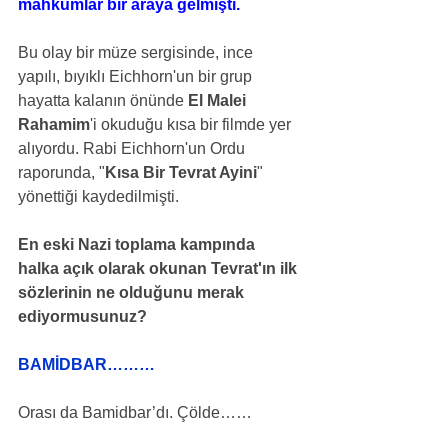
mahkumlar bir araya gelmişti.
Bu olay bir müze sergisinde, ince 
yapılı, bıyıklı Eichhorn'un bir grup 
hayatta kalanın önünde 
El Malei 
Rahamim
'i okuduğu kısa bir filmde yer 
alıyordu. Rabi Eichhorn'un Ordu 
raporunda, "
Kısa Bir Tevrat Ayini
" 
yönettiği kaydedilmişti.
En eski Nazi toplama kampında 
halka açık olarak okunan Tevrat'ın ilk 
sözlerinin ne olduğunu merak 
ediyormusunuz?
BAMİDBAR………
Orası da Bamidbar’dı. Çölde……