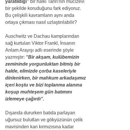
yaratıldığı”
 bir halkı Tanrı'nın mucizevi 
bir şekilde koruduğunu fark ediyoruz. 
Bu çelişkili kavramların aynı anda 
ortaya çıkması nasıl uzlaştırılabilir?
Auschwitz ve Dachau kamplarından 
sağ kurtulan Viktor Frankl, İnsanın 
Anlam Arayışı adlı eserinde şöyle 
yazmıştır: 
“Bir akşam, kulübemizin 
zemininde yorgunluktan bitmiş bir 
halde, elimizde çorba kaseleriyle 
dinlenirken, bir mahkum arkadaşımız 
içeri koştu ve bizi toplanma alanına 
koşup muhteşem gün batımını 
izlemeye çağırdı“.
Dışarıda dururken batıda parlayan 
uğursuz bulutları ve gökyüzünün çelik 
mavisinden kan kırmızısına kadar 