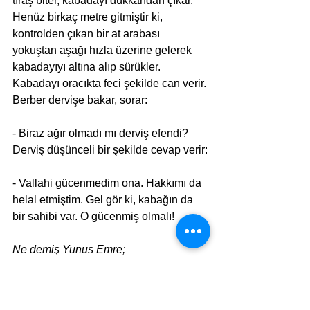
tıraş biter, kabadayı dükkandan çıkar. 
Henüz birkaç metre gitmiştir ki, 
kontrolden çıkan bir at arabası 
yokuştan aşağı hızla üzerine gelerek 
kabadayıyı altına alıp sürükler. 
Kabadayı oracıkta feci şekilde can verir. 
Berber dervişe bakar, sorar:
- Biraz ağır olmadı mı derviş efendi? 
Derviş düşünceli bir şekilde cevap verir:
- Vallahi gücenmedim ona. Hakkımı da 
helal etmiştim. Gel gör ki, kabağın da 
bir sahibi var. O gücenmiş olmalı!
Ne demiş Yunus Emre;
Olsun be aldırma Yaradan yardır...