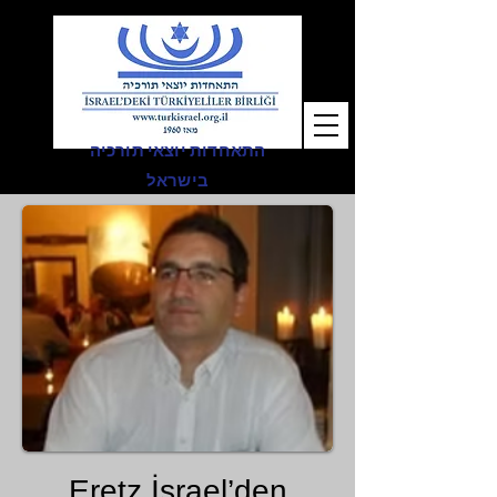
התאחדות יוצאי תורכיה
בישראל
Eretz İsrael’den