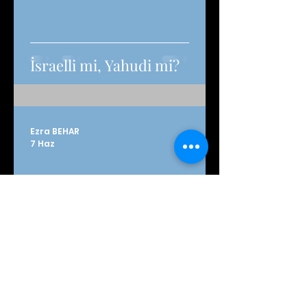
İsraelli mi, Yahudi mi?
Ezra BEHAR
7 Haz
Yazarlar
İsrael'in En Büyük İhracatı:
Umut