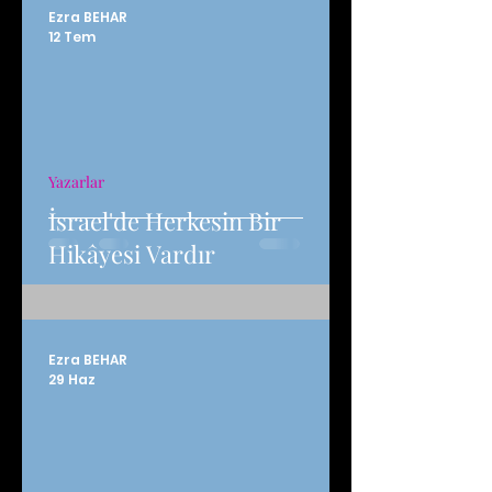
Ezra BEHAR
12 Tem
Yazarlar
İsrael'de Herkesin Bir
Hikâyesi Vardır
Ezra BEHAR
29 Haz