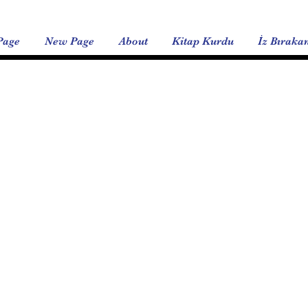
Page
New Page
About
Kitap Kurdu
İz Bıraka