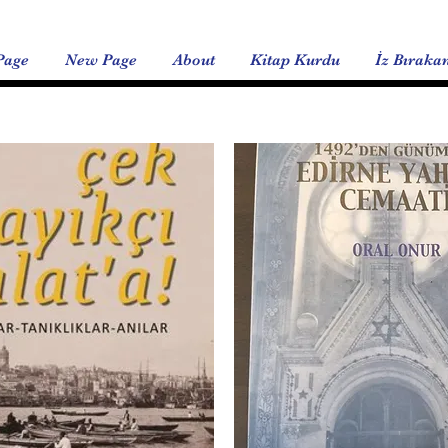
Page
New Page
About
Kitap Kurdu
İz Bıraka