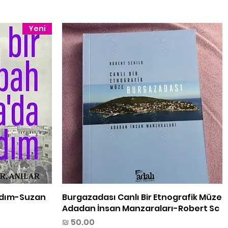
Yeni
תצוגה מהירה
Burgazadası Canlı Bir Etnografik Müze
ndım-Suzan
Adadan İnsan Manzaraları-Robert Sc
מחיר