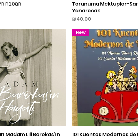
המטבח היה
Quick View
Torunuma Mektuplar-Sa
Quick View
Yanarocak
Price
₪40.00
New
rı Madam Lili Barokas'ın
Quick View
101 Kuentos Modernos de 
Quick View