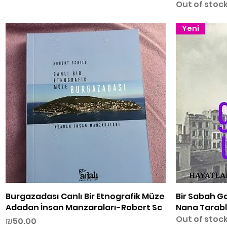
Out of stoc
Yeni
Burgazadası Canlı Bir Etnografik Müze
Quick View
Bir Sabah G
Adadan İnsan Manzaraları-Robert Sc
Nana Tarab
Out of stoc
Price
₪50.00