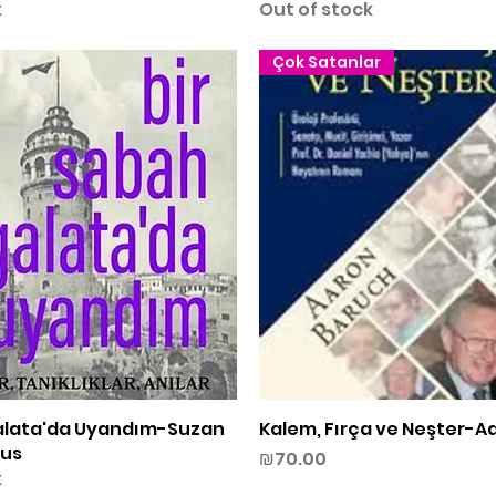
k
Out of stock
Çok Satanlar
alata'da Uyandım-Suzan
Quick View
Kalem, Fırça ve Neşter-A
Quick View
lus
Price
₪70.00
k