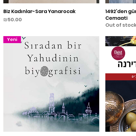
Biz Kadınlar-Sara Yanarocak
Quick View
1492’den gü
Cemaati
Price
₪50.00
Out of stoc
Yeni