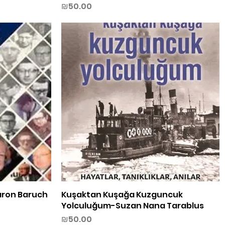
Price
₪50.00
aron Baruch
Kuşaktan Kuşağa Kuzguncuk
Quick View
Yolculuğum-Suzan Nana Tarablus
Price
₪50.00