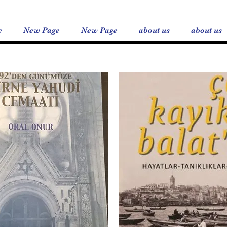
e
New Page
New Page
about us
about us