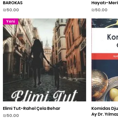
BAROKAS
Hayatı-Meri 
Price
Price
₪50.00
₪50.00
Yeni
Elimi Tut-Rahel Çela Behar
Quick View
Komidas Dju
Ay Dr. Yılma
Price
₪50.00