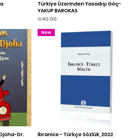
ra
Türkiye Üzerinden Yasadışı Göç-
Quick View
YAKUP BAROKAS
Price
₪40.00
New
Djoha-Dr.
İbranice - Türkçe Sözlük, 2022
Quick View