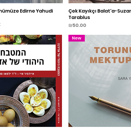
nümüze Edirne Yahudi
Quick View
Çek Kayıkçı Balat'a-Suza
Quick View
Tarablus
k
Price
₪50.00
New