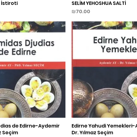
İstiroti
SELİM YEHOSHUA SALTİ
Price
₪70.00
dias de Edirne-Aydemir
Quick View
Edirne Yahudi Yemekleri-
Quick View
z Seçim
Dr. Yılmaz Seçim