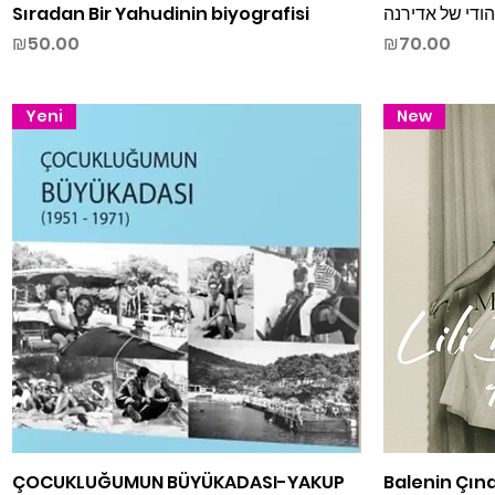
Sıradan Bir Yahudinin biyografisi
Quick View
ודי של אדירנה
Price
Price
₪50.00
₪70.00
Yeni
New
ÇOCUKLUĞUMUN BÜYÜKADASI-YAKUP
Quick View
Balenin Çına