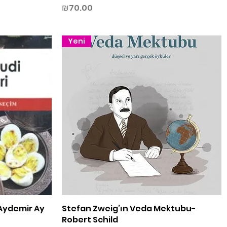
Price
₪70.00
Yeni
Aydemir Ay
Stefan Zweig’ın Veda Mektubu-
Quick View
Robert Schild