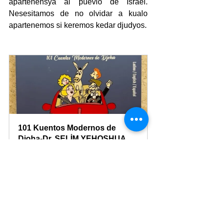
apartenensya al puevlo de Israel. 
Nesesitamos de no olvidar a kualo 
apartenemos si keremos kedar djudyos.
101 Kuentos Modernos de 
Djoha-Dr. SELİM YEHOSHUA 
SALTİ
Satın Al