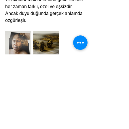
her zaman farklı, özel ve eşsizdir. 
Ancak duyulduğunda gerçek anlamda 
özgürleşir.
Sık sık başkalarına ses "vermekten" 
bahsederiz, ancak gerçek daha basit 
ve daha talepkârdır: çoğu insanın zaten 
sesi vardır. İhtiyaç duydukları şey, 
istekli dinleyicilerdir. Bir topluluk, nasıl 
konuştuğu kadar nasıl duyduğuyla da 
inşa edilir. Fotoğraflara baktıktan sonra 
kendimize şunu sorarak çıktık binadan; 