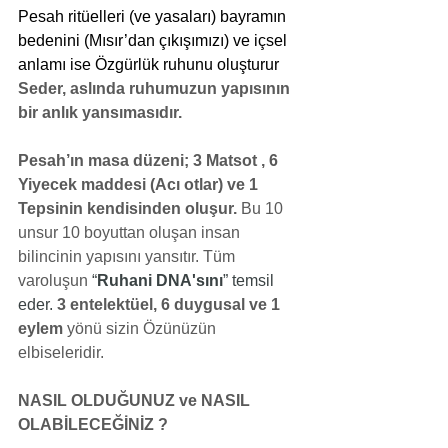
Pesah ritüelleri (ve yasaları) bayramın 
bedenini (Mısır’dan çıkışımızı) ve içsel 
anlamı ise Özgürlük ruhunu oluşturur
Seder, aslında ruhumuzun yapısının 
bir anlık yansımasıdır.
Pesah’ın masa düzeni; 3 Matsot , 6 
Yiyecek maddesi (Acı otlar) ve 1 
Tepsinin kendisinden oluşur. 
Bu 10 
unsur 10 boyuttan oluşan insan 
bilincinin yapısını yansıtır. Tüm 
varoluşun
 “
Ruhani DNA'sını
” temsil 
eder. 
3 entelektüel, 6 duygusal ve 1 
eylem 
yönü sizin Özünüzün 
elbiseleridir.  
NASIL OLDUĞUNUZ ve NASIL 
OLABİLECEĞİNİZ ?