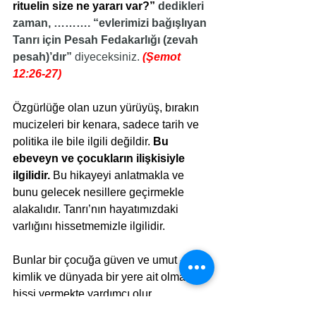
rituelin size ne yararı var?” 
dedikleri 
zaman, ………. “evlerimizi bağışlıyan 
Tanrı için Pesah Fedakarlığı (zevah 
pesah)’dır” 
diyeceksiniz. 
(Şemot 
12:26-27)
Özgürlüğe olan uzun yürüyüş, bırakın 
mucizeleri bir kenara, sadece tarih ve 
politika ile bile ilgili değildir. 
Bu 
ebeveyn ve çocukların ilişkisiyle 
ilgilidir. 
Bu hikayeyi anlatmakla ve 
bunu gelecek nesillere geçirmekle 
alakalıdır. Tanrı’nın hayatımızdaki 
varlığını hissetmemizle ilgilidir.
Bunlar bir çocuğa güven ve umut - bir 
kimlik ve dünyada bir yere ait olma 
hissi vermekte yardımcı olur. 
Medeniyetler kendi hikayelerini 