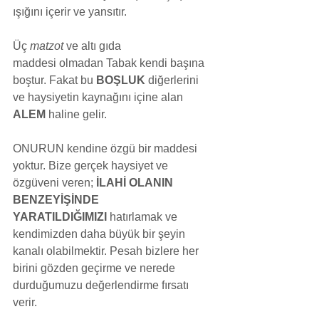
ışığını içerir ve yansıtır. 
Üç 
matzot
 ve altı gıda 
maddesi olmadan Tabak kendi başına 
boştur. Fakat bu 
BOŞLUK
 diğerlerini 
ve haysiyetin kaynağını içine alan 
ALEM
 haline gelir. 
ONURUN kendine özgü bir maddesi 
yoktur. Bize gerçek haysiyet ve 
özgüveni veren; 
İLAHİ OLANIN 
BENZEYİŞİNDE 
YARATILDIĞIMIZI
 hatırlamak ve 
kendimizden daha büyük bir şeyin 
kanalı olabilmektir. Pesah bizlere her 
birini gözden geçirme ve nerede 
durduğumuzu değerlendirme fırsatı 
verir.