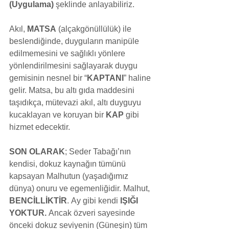
(Uygulama) 
şeklinde anlayabiliriz. 
Akıl, 
MATSA
 (alçakgönüllülük) ile 
beslendiğinde, duyguların manipüle 
edilmemesini ve sağlıklı yönlere 
yönlendirilmesini sağlayarak duygu 
gemisinin nesnel bir “
KAPTANI
” haline 
gelir. Matsa, bu altı gıda maddesini 
taşıdıkça, mütevazi akıl, altı duyguyu 
kucaklayan ve koruyan bir 
KAP
 gibi 
hizmet edecektir. 
SON OLARAK
; Seder Tabağı’nın 
kendisi, dokuz kaynağın tümünü 
kapsayan Malhutun (yaşadığımız 
dünya) onuru ve egemenliğidir. Malhut, 
BENCİLLİKTİR
. Ay gibi kendi 
IŞIĞI 
YOKTUR.
 Ancak özveri sayesinde 
önceki dokuz seviyenin (Güneşin) tüm 