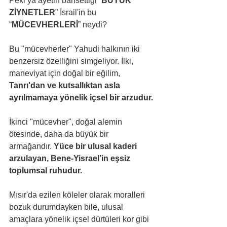
Peki ya ayetin bahsettiği “
BÜYÜK 
ZİYNETLER
” İsrail'in bu 
“
MÜCEVHERLERİ
” neydi?
Bu "mücevherler" Yahudi halkının iki 
benzersiz özelliğini simgeliyor. İlki, 
maneviyat için doğal bir eğilim, 
Tanrı'dan ve kutsallıktan asla 
ayrılmamaya yönelik içsel bir arzudur.
İkinci "mücevher", doğal alemin 
ötesinde, daha da büyük bir 
armağandır. 
Yüce bir ulusal kaderi 
arzulayan, Bene-Yisrael’in eşsiz 
toplumsal ruhudur. 
Mısır'da ezilen köleler olarak moralleri 
bozuk durumdayken bile, ulusal 
amaçlara yönelik içsel dürtüleri kor gibi 