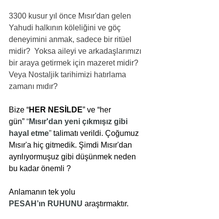
3300 kusur yıl önce Mısır'dan gelen 
Yahudi halkının köleliğini ve göç 
deneyimini anmak, sadece bir ritüel 
midir?  Yoksa aileyi ve arkadaşlarımızı 
bir araya getirmek için mazeret midir? 
Veya Nostaljik tarihimizi hatırlama 
zamanı mıdır?
Bize “
HER NESİLDE
” ve “her 
gün”
 “
Mısır'dan yeni çıkmışız gibi 
hayal etme
” 
talimatı verildi. Çoğumuz 
Mısır'a hiç gitmedik. Şimdi Mısır'dan 
ayrılıyormuşuz gibi düşünmek neden 
bu kadar önemli ?
Anlamanın tek yolu
PESAH’ın RUHUNU
araştırmaktır. 