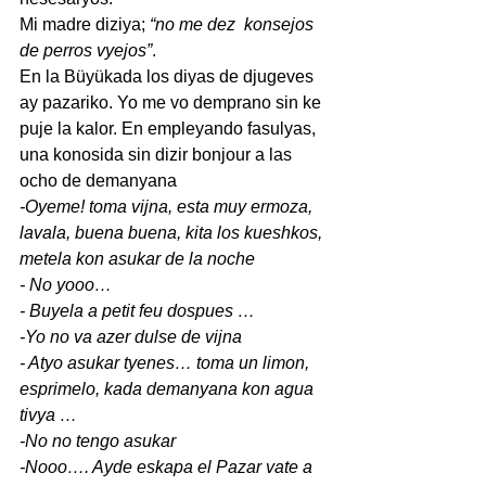
Mi madre diziya;
 “no me dez  konsejos 
de perros vyejos”
.
En la Büyükada los diyas de djugeves 
ay pazariko. Yo me vo demprano sin ke 
puje la kalor. En empleyando fasulyas, 
una konosida sin dizir bonjour a las 
ocho de demanyana
-Oyeme! toma vijna, esta muy ermoza, 
lavala, buena buena, kita los kueshkos, 
metela kon asukar de la noche
- No yooo…
- Buyela a petit feu dospues …
-Yo no va azer dulse de vijna
- Atyo asukar tyenes… toma un limon, 
esprimelo, kada demanyana kon agua 
tivya …
-No no tengo asukar
-Nooo…. Ayde eskapa el Pazar vate a 