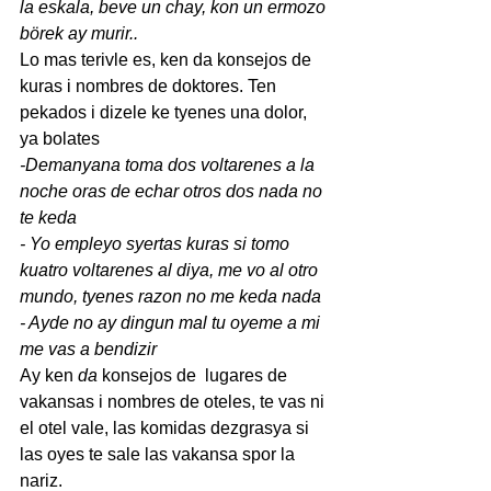
la eskala, beve un chay, kon un ermozo 
börek ay murir..
Lo mas terivle es, ken da konsejos de 
kuras i nombres de doktores. Ten 
pekados i dizele ke tyenes una dolor, 
ya bolates
-Demanyana toma dos voltarenes a la 
noche oras de echar otros dos nada no 
te keda
- Yo empleyo syertas kuras si tomo 
kuatro voltarenes al diya, me vo al otro 
mundo, tyenes razon no me keda nada
- Ayde no ay dingun mal tu oyeme a mi 
me vas a bendizir
Ay
ken
 da 
konsejos de  lugares de 
vakansas i nombres de oteles, te vas ni 
el otel vale, las komidas dezgrasya si 
las oyes te sale las vakansa spor la 
nariz.