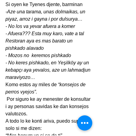
Si oyen ke Tyenes djente, barminan
-Aze una tarama, unas dolmaikas, un 
piyaz, arroz i gayna i por dulsurya…
- No los va yevar afuera a komer
- Afuera??? Esta muy karo, vate a tal 
Restoran aya es mas barato un 
pishkado alavado
- Mozos no  keremos pishkado
- No keres pishkado, en Yeşilköy ay un 
kebapçı aya yevalos, aze un lahmadjun 
maraviyozo…
Komo estos ay miles de 
“konsejos de 
perros vyejos”.
 Por siguro ke ay menester de konsultar 
i ay personas savidas ke dan konsejos 
valutozos.
A todo lo ke konti ariva, puedo suportar 
solo si me dizen:
“Mira hanum yo si so de ti”…