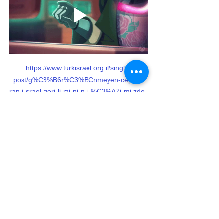
https://www.turkisrael.org.il/single-
post/g%C3%B6r%C3%BCnmeyen-cephei-
ran-i-srael-geri-li-mi-ni-n-i-%C3%A7i-mi-zde-
yaratti%C4%9Fi-sessi-z-firtina
Bağış/Donation/תרומה