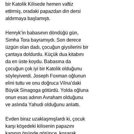
bir Katolik Kilisede hemen vaftiz 
ettirmiş, oradaki papazdan din dersi 
aldırmaya başlamıştı.
Henryk’in babasının döndüğü gün, 
Simha Tora bayramıydı. Son derece 
üzgün olan dadı, çocuğun giysilerini bir 
çantaya doldurdu. Küçük dua kitabını 
da en üste koydu. Babasına da 
çocuğun çok iyi bir Katolik olduğunu 
söyleyiverdi. Joseph Foxman oğlunun 
elini tuttu ve onu doğruca Vilna’daki 
Büyük Sinagoga götürdü. Yolda oğluna 
onun esas adının Avraham olduğunu 
ve aslında Yahudi olduğunu anlattı.
Evden biraz uzaklaşmışlardı ki, çocuk 
karşı köşedeki kilisenin papazını 
kapının önünde görünce, koşarak 