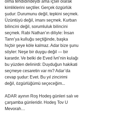
olma tehdidindeydi ama içsel olarak 
kimliklerini seçtiler. Gerçek özgürlük 
şudur: Durumunu değil, tepkini seçmek. 
Üzüntüyü değil, imanı seçmek. Kurban 
bilincini değil, sorumluluk bilincini 
seçmek. Rabi Nathan’ın diliyle: İnsan 
Tanrı’ya kulluğu seçtiğinde, başka 
hiçbir şeye köle kalmaz. Adar bize şunu 
söyler: Neşe bir duygu değil — bir 
karardır. Ve belki de Eved İvri’nin kulağı 
bu yüzden delinirdi: Duyduğun hakikati 
seçmeye cesaretin var mı? Adar’da 
cevap şudur: Evet. Bu yıl zincirimi 
değil, özgürlüğümü seçeceğim...
ADAR ayının Roş Hodeş günleri salı ve 
çarşamba günleridir. Hodeş Tov U 
Mevorah…