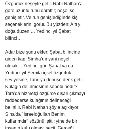
Özgürlük neşeyle gelir. Rabi Nathan’a 
göre üzüntü ruhu daraltır; neşe ise 
genişletir. Ve ruh genişlediğinde kişi 
seçeneklerini görür. Bu yüzden: Altı yıl 
doğa düzeni… Yedinci yıl Şabat 
bilinci…
Adar bize şunu ekler: Şabat bilincine 
giden kapı Simha’dır yani neşeli 
olmak… Yedinci gün Şabat ya da 
Yedinci yıl Şemita içsel özgürlük 
seviyesine, Tanrı'ya dönüşe denk gelir. 
Kulağın delinmesinin sebebi nedir? 
Tora'da hizmetçi özgürce dışarı çıkmayı 
reddederse kulağının delineceği 
belirtilir. Rabi Nathan şöyle açıklıyor: 
Sina'da "İsraeloğulları Benim 
kullarımdır" sözünü işitti; yine de bir 
insanın kulu olmayı seçti. Gerçeği 