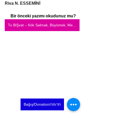
Riva N. ESSEMİNİ
Bir önceki yazımı okudunuz mu?
Tu BiŞvat – Kök Salmak, Büyümek, Meyve Vermek…
Bağış/Donation/תרומה