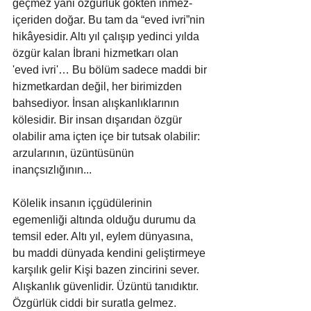
geçmez yani özgürlük gökten inmez- 
içeriden doğar. Bu tam da “eved ivri”nin 
hikâyesidir. Altı yıl çalışıp yedinci yılda 
özgür kalan İbrani hizmetkarı olan 
'eved ivri'… Bu bölüm sadece maddi bir 
hizmetkardan değil, her birimizden 
bahsediyor. İnsan alışkanlıklarının 
kölesidir. Bir insan dışarıdan özgür 
olabilir ama içten içe bir tutsak olabilir: 
arzularının, üzüntüsünün 
inançsızlığının...
Kölelik insanın içgüdülerinin 
egemenliği altında olduğu durumu da 
temsil eder. Altı yıl, eylem dünyasına, 
bu maddi dünyada kendini geliştirmeye 
karşılık gelir Kişi bazen zincirini sever. 
Alışkanlık güvenlidir. Üzüntü tanıdıktır. 
Özgürlük ciddi bir suratla gelmez. 