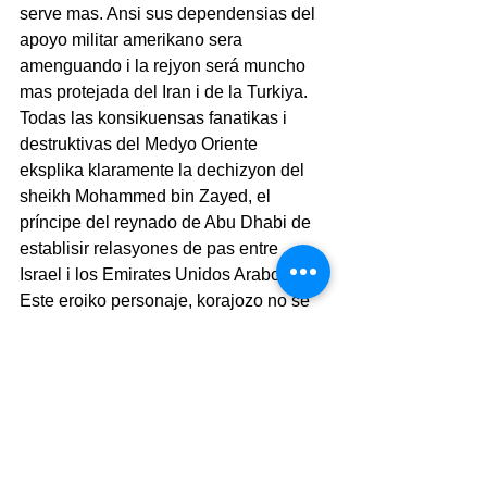
serve mas. Ansi sus dependensias del 
apoyo militar amerikano sera 
amenguando i la rejyon será muncho 
mas protejada del Iran i de la Turkiya.  
Todas las konsikuensas fanatikas i 
destruktivas del Medyo Oriente 
eksplika klaramente la dechizyon del 
sheikh Mohammed bin Zayed, el 
príncipe del reynado de Abu Dhabi de 
establisir relasyones de pas entre 
Israel i los Emirates Unidos Arabos. 
Este eroiko personaje, korajozo no se 
espanto ni de los islamistos, ni de los 
shovinistos arabos ke lo akuzaron de 
infigar kuchiyo en la espalda del 
mundo islamiko i arebasharse enfrente 
del sionizmo.  Ma pensó ke estos 
inimigos de la pas deven entender ke 
los rezin nasidos i los ke van a naser 