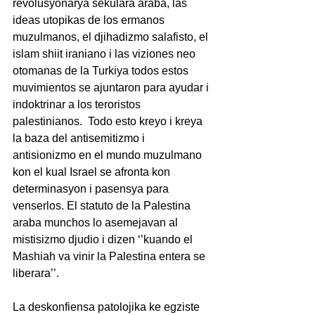
revolusyonarya sekulara araba, las 
ideas utopikas de los ermanos 
muzulmanos, el djihadizmo salafisto, el 
islam shiit iraniano i las viziones neo 
otomanas de la Turkiya todos estos 
muvimientos se ajuntaron para ayudar i 
indoktrinar a los teroristos 
palestinianos.  Todo esto kreyo i kreya 
la baza del antisemitizmo i 
antisionizmo en el mundo muzulmano 
kon el kual Israel se afronta kon 
determinasyon i pasensya para 
venserlos. El statuto de la Palestina 
araba munchos lo asemejavan al  
mistisizmo djudio i dizen ‘’kuando el 
Mashiah va vinir la Palestina entera se 
liberara’’.
La deskonfiensa patolojika ke egziste 