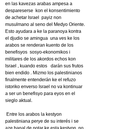
en las kavezas arabas ampesa a 
despareserse  kon el konsentimiento 
de achetar Israel  payiz non 
musulmano al seno del Medyo Oriente. 
Esto ayudara a ke la paranoya kontra 
el djudio se amingua  una ves ke los 
arabos se renderan kuento de los 
benefisyos  sosyo-ekonomikos i 
militares de los akordos echos kon 
Israel , kuando estos   darán sus frutos  
bien endido . Mizmo los palestinianos 
finalmente entenderán ke el refuzo 
istoriko enverso Israel no va kontinuar 
a ser un benefisyo para eyos en el 
sieglo aktual.
 Entre los arabos la kestyon 
palestiniana perye de su interés i se 
aze banal de notar ke esta kestyon  no 