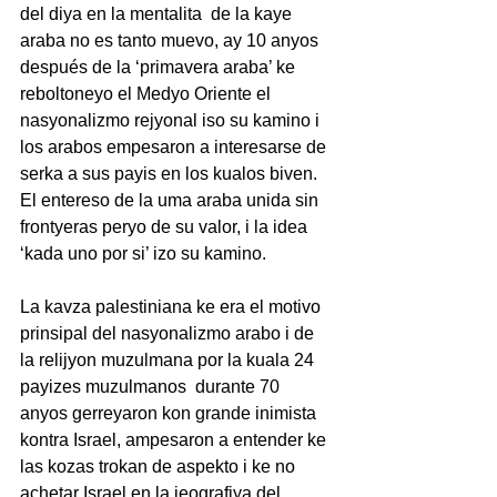
del diya en la mentalita  de la kaye 
araba no es tanto muevo, ay 10 anyos 
después de la ‘primavera araba’ ke 
reboltoneyo el Medyo Oriente el 
nasyonalizmo rejyonal iso su kamino i 
los arabos empesaron a interesarse de 
serka a sus payis en los kualos biven. 
El entereso de la uma araba unida sin 
frontyeras peryo de su valor, i la idea 
‘kada uno por si’ izo su kamino. 
La kavza palestiniana ke era el motivo 
prinsipal del nasyonalizmo arabo i de 
la relijyon muzulmana por la kuala 24 
payizes muzulmanos  durante 70 
anyos gerreyaron kon grande inimista  
kontra Israel, ampesaron a entender ke 
las kozas trokan de aspekto i ke no 
achetar Israel en la jeografiya del 