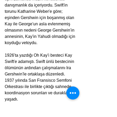
danışmanlık da içeriyordu. Swift'in 
torunu Katharine Weber'e göre; 
eşinden Gershwin için boşanmış olan 
Kay ile George'un asla evlenmemiş 
olmasının nedeni George Gershwin'in 
annesinin, Kay'in Yahudi olmadığı için 
koyduğu vetoydu.
1926'ta yazdığı Oh Kay'i besteci Kay 
Swift'e adamıştı. Swift ünlü bestecinin 
ölümünün ardından çalışmalarını Ira 
Gershwin'le ortaklaşa düzenledi.
1937 yılında San Fransisco Semfoni 
Orkestrası ile birlikte çıktığı sahnede 
koordinasyon sorunları ve duraklamalar 
yaşadı.
Bu dönemde Hollywood'da, kardeşi Ira 
ve eşi Leonore ile birlikte yaşıyordu. 