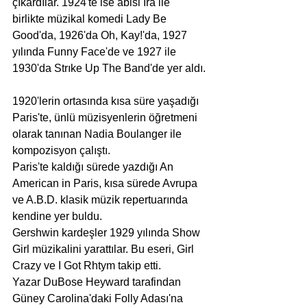
çıkardılar. 1924'te ise abisi Ira ile 
birlikte müzikal komedi Lady Be 
Good'da, 1926'da Oh, Kay!'da, 1927 
yılında Funny Face'de ve 1927 ile 
1930'da Strıke Up The Band'de yer aldı.
1920'lerin ortasında kısa süre yaşadığı 
Paris'te, ünlü müzisyenlerin öğretmeni 
olarak tanınan Nadia Boulanger ile 
kompozisyon çalıştı.
Paris'te kaldığı sürede yazdığı An 
American in Paris, kısa sürede Avrupa 
ve A.B.D. klasik müzik repertuarında 
kendine yer buldu.
Gershwin kardeşler 1929 yılında Show 
Girl müzikalini yarattılar. Bu eseri, Girl 
Crazy ve I Got Rhtym takip etti.
Yazar DuBose Heyward tarafindan 
Güney Carolina'daki Folly Adası'na 