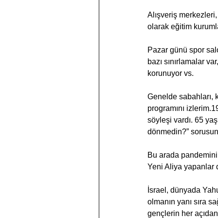
Alışveriş merkezleri,
olarak eğitim kurumla
Pazar günü spor salo
bazı sınırlamalar var
korunuyor vs.
Genelde sabahları, 
programını izlerim.19
söyleşi vardı. 65 yaş
dönmedin?” sorusunu
Bu arada pandeminin 
Yeni Aliya yapanlar 
İsrael, dünyada Yahu
olmanın yanı sıra sağ
gençlerin her açıdan 