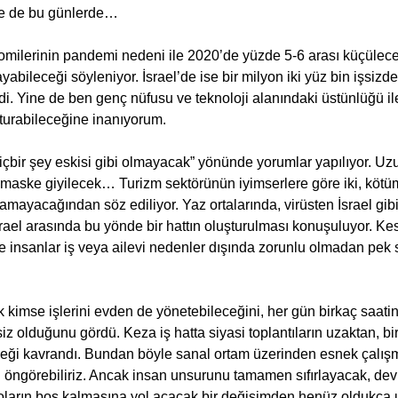
le de bu günlerde…
milerinin pandemi nedeni ile 2020’de yüzde 5-6 arası küçülece
abileceği söyleniyor. İsrael’de ise bir milyon iki yüz bin işsizd
ldi. Yine de ben genç nüfusu ve teknoloji alanındaki üstünlüğü i
turabileceğine inanıyorum.
maske giyilecek… Turizm sektörünün iyimserlere göre iki, kötüm
amayacağından söz ediliyor. Yaz ortalarında, virüsten İsrael gibi
rael arasında bu yönde bir hattın oluşturulması konuşuluyor. Kes
de insanlar iş veya ailevi nedenler dışında zorunlu olmadan pek 
imse işlerini evden de yönetebileceğini, her gün birkaç saatini 
z olduğunu gördü. Keza iş hatta siyasi toplantıların uzaktan, b
ği kavrandı. Bundan böyle sanal ortam üzerinden esnek çalışm
 öngörebiliriz. Ancak insan unsurunu tamamen sıfırlayacak, dev 
oların boş kalmasına yol açacak bir değişimden henüz oldukça 