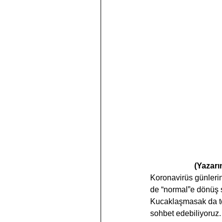
(Yazarı
Koronavirüs günlerind
de “normal”e dönüş 
Kucaklaşmasak da tor
sohbet edebiliyoruz.