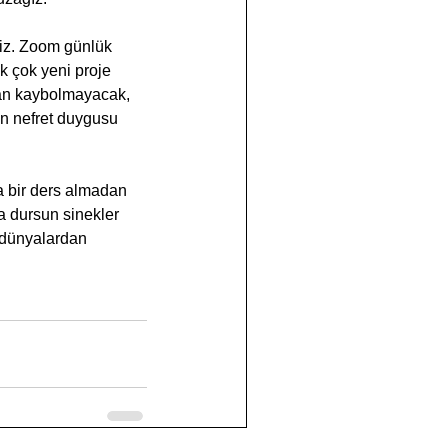
riz. Zoom günlük 
k çok yeni proje 
dan kaybolmayacak, 
en nefret duygusu 
a bir ders almadan 
a dursun sinekler 
ı dünyalardan 