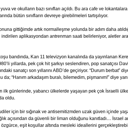
 yuva ve okulların bazı sınıfları açıldı. Bu ara cafe ve lokantalara
rında bütün sınıfların devreye girebilmeleri tartışılıyor.
nuna gittiğimde artık normalleşme yolunda bir adım daha atıldığ
, indirilen aplikasyondan antrenman saati belirleniyor, aletler ara
koşu bandında, Kan 11 televizyon kanalında da yayınlanan Ker
80’li yıllarda, pek çok hit şarkıyı seslendiren, pop sanatçısı Davi
ındaki sanatçı son yıllarını ABD’de geçiriyor. “Durum berbat” diyo
 da; “Hanım arkadaşım buralı, bilemedim, pişmanım!” diye yanıt
ilk günlerinde, yabancı ülkelerde yaşayan pek çok İsraelli ülke
da oldu.
diler için bir sığınak ve antisemitizmden uzak güven içinde yaş
lık açısından da güvenli bir liman olduğunu kanıtladı… İsrael art
özgürce, eşit koşullar altında mesleki ideallerini gerçekleştirebil