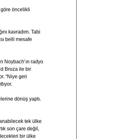
 göre öncelikli 
ını kavradım. Tabi 
sı belli mesafe 
en Noybach’ın radyo 
d Broza ile bir 
r. “Niye geri 
lıyor.
lerine dönüş yaptı. 
anabilecek tek ülke 
ık son çare değil, 
ecekleri bir ülke 