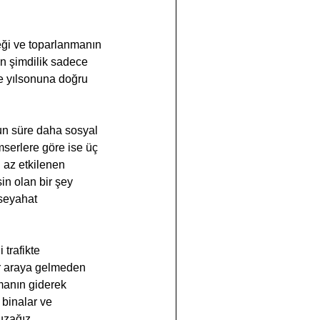
ği ve toparlanmanın 
en şimdilik sadece 
le yılsonuna doğru 
serlere göre ise üç 
 az etkilenen 
in olan bir şey 
seyahat 
trafikte 
ir araya gelmeden 
anın giderek 
binalar ve 
uzağız.