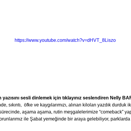
https://www.youtube.com/watch?v=dHVT_8Liszo
n yazısını sesli dinlemek için tıklayınız seslendiren Nelly 
e, sıkıntı,  öfke ve kaygılarımızı, alınan kiloları yazdık durduk 
sürecinde, aşama aşama, rutin meşgalelerimize “comeback” yapı
unlarımız ile Şabat yemeğinde bir araya gelebiliyor, parklarda 