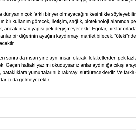
 dünyanın çok farklı bir yer olmayacağını kesinlikle söyleyebili
 bir kullanım görecek, iletişim, sağlık, bioteknoloji alanında pe
 ancak insan yapısı pek değişmeyecektir. Egolar, hırslar orta
anlar bir diğerinin ayağını kaydırmayı marifet bilecek, “öteki”nd
cektir.
sonra da insan yine aynı insan olarak, felaketlerden pek fazl
 Geçen haftaki yazımı okuduysanız arılar aydınlığa çıkışı aray
, bataklıklara yumurtalarını bırakmayı sürdüreceklerdir. Ve farkl
arıcı da gelmeyecektir.    