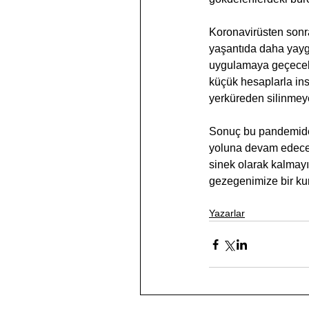
Koronavirüsten sonra
yaşantıda daha yaygın
uygulamaya geçecek,
küçük hesaplarla ins
yerküreden silinmeye
Sonuç bu pandemiden 
yoluna devam edecek.
sinek olarak kalmayı
gezegenimize bir kurt
Yazarlar