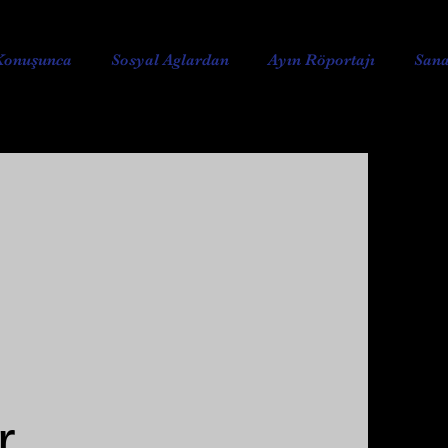
Konuşunca
Sosyal Aglardan
Ayın Röportajı
Sana
...