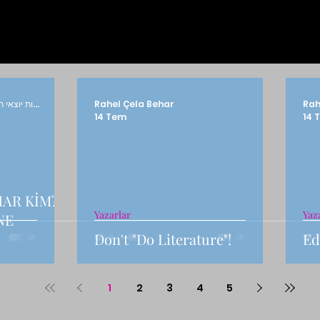
TÜRKİYELİLER BİRLİĞİ התאחדות יוצאי תורכיה
Rahel Çela Behar
Rah
14 Tem
14 
HAR KİM?
Yazarlar
Yaz
NE
Don't "Do Literature"!
Ed
1
2
3
4
5