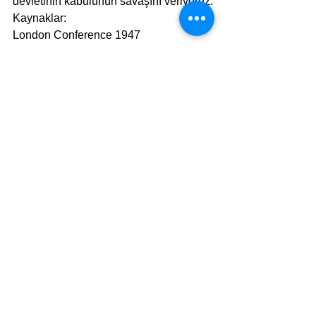
devletinin kabulünün savaşını veriyoruz.
Kaynaklar:
London Conference 1947
Morrison–Grady Plan (1946) | 
Encyclopedia.com
The root cause of the Arab-Israeli 
conflict (
timesofisrael.com
)
Palestine Conference (Government 
Policy)
"Destekleriniz Bizim İçin Değerli, Teşekkürler!"
Yazarın tüm yazıları için tıklayınız