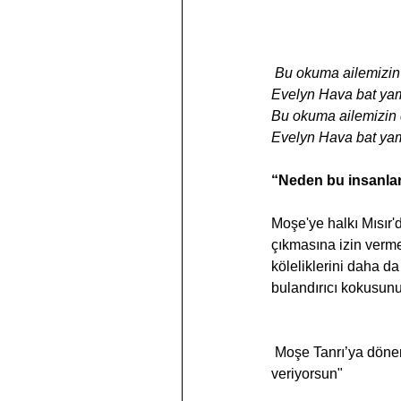
Bu okuma ailemizin 
Evelyn Hava bat yamn
Bu okuma ailemizin d
Evelyn Hava bat yamn
“Neden bu insanlar
Moşe'ye halkı Mısır'
çıkmasına izin vermes
köleliklerini daha da
bulandırıcı kokusunu
 Moşe Tanrı’ya döner ve yürekten gelen bir duayla ona der ki: " Neden? Neden bu insanlara zarar 
veriyorsun"