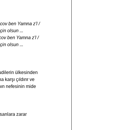
cov ben Yamna z'l / 
in olsun ...
ov ben Yamna z'l / 
in olsun ...
dilerin ülkesinden 
 karşı çıldırır ve 
ının nefesinin mide 