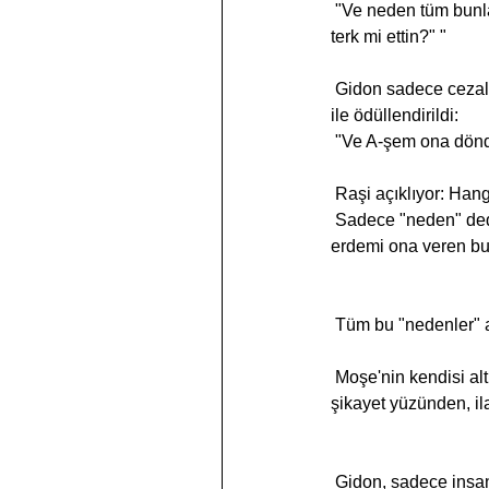
 "Ve neden tüm bunlar bizim başımıza geliyor ve atalarımızın bize anlattığı onca mucize nerede... bizi 
terk mi ettin?" "
 Gidon sadece cezalandırılmamakla kalmadı, aynı zamanda aşağıdaki pasuk 14'te yazıldığı gibi bu dua 
ile ödüllendirildi:
 "Ve A-şem ona döndü
 Raşi açıklıyor: Han
 Sadece "neden" dediği için cezalandırılmadı, aynı zamanda tüm insanları kurtarmak için gereken 
erdemi ona veren bu 
 Tüm bu "nedenler" 
 Moşe'nin kendisi altın buzağının hatasında bir dua ederken, sorusunun ima edebileceği, bir tutam 
şikayet yüzünden, il
 Gidon, sadece insanların iyiliğini görerek ve şikayet etmeden, ancak kalbin gerçek bir duasıyla "neden" 