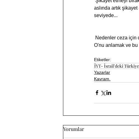
 Şikayet etmeyi bırakalım, bu bize sadece tekrar şikayet etmek için yeni nedenler veriyor, ki bunlar 
aslında artık şikayet
seviyede...
 Nedenler ceza için değil, nedenler Tanrı'nın anlamakta zorlandigimiz planının parçaları… neden sorusu 
O'nu anlamak ve bu p
Etiketler:
İYT- İsrail’deki Türkiyel
Yazarlar
Kavram.
Yorumlar