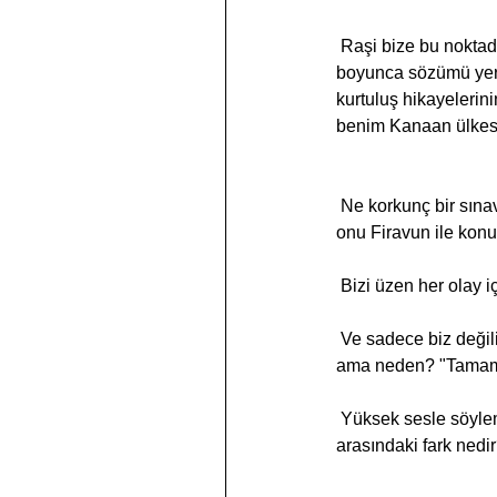
 Raşi bize bu noktada Moşe'nin cezalandırıldığını söylüyor. "Atalarına söz verdim ve onların yaşamları 
boyunca sözümü yeri
kurtuluş hikayeleri
benim Kanaan ülkesi
 Ne korkunç bir sınav! Moşe anlamıyor, eğer Tanrı israelogullarini bunaltmak istiyorsa, o zaman neden 
onu Firavun ile kon
 Bizi üzen her olay 
 Ve sadece biz değiliz. Bu soruyu Moşe sordu, Gidon da...Gidon ödüllendirilirken Moşe cezalandırıldı 
ama neden? "Tamame
 Yüksek sesle söylemeye cesaret edemesek bile "neden"imiz ile Moşe veya Gidon'un "neden"i 
arasındaki fark nedi