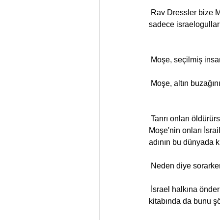
 Rav Dressler bize Mikhtav Me Elihau II, 187'de şöyle açıklıyor: niyetinin kişisel olmadığı, aslında 
sadece israelogullar
 Moşe, seçilmiş in
 Moşe, altın buzağın
 Tanrı onları öldürürse, 'Mısırlıların ve dünya halkının, Tanrı’nın onları öldürmek için çöle götürdüğünü ve 
Moşe'nin onları İsrail
adının bu dünyada k
 Neden diye sorarke
 İsrael halkına önderlik eden ve onları Midianim'den kurtaran 5. yargıç olan Gidon, yargıçlar 6,13: 
kitabında da bunu şöy