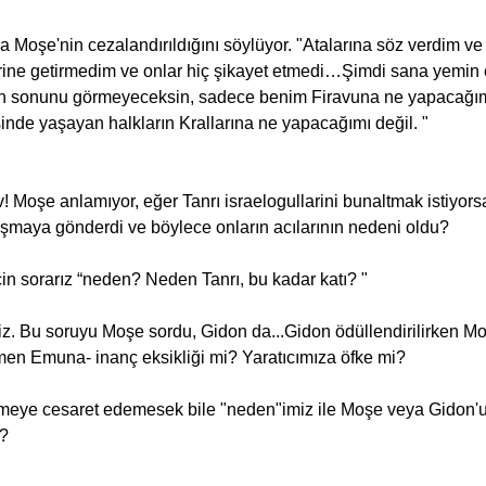
ne getirmedim ve onlar hiç şikayet etmedi…Şimdi sana yemin ed
nin sonunu görmeyeceksin, sadece benim Firavuna ne yapacağım
nde yaşayan halkların Krallarına ne yapacağımı değil. "
uşmaya gönderdi ve böylece onların acılarının nedeni oldu?
için sorarız “neden? Neden Tanrı, bu kadar katı? "
n Emuna- inanç eksikliği mi? Yaratıcımıza öfke mi?
r?