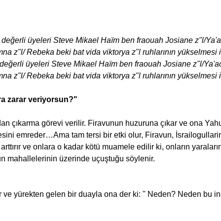
değerli üyeleri Steve Mikael Haïm ben fraouah Josiane z"l/Ya'a
a z"l/ Rebeka beki bat vida viktorya z"l ruhlarının yükselmesi iç
eğerli üyeleri Steve Mikael Haïm ben fraouah Josiane z"l/Ya'ac
a z"l/ Rebeka beki bat vida viktorya z"l ruhlarının yükselmesi iç
a zarar veriyorsun?"
dan çıkarma görevi verilir. Firavunun huzuruna çıkar ve ona Yahu
ini emreder…Ama tam tersi bir etki olur, Firavun, İsrailogullarina
 arttırır ve onlara o kadar kötü muamele edilir ki, onların yaralar
n mahallelerinin üzerinde uçuştuğu söylenir.