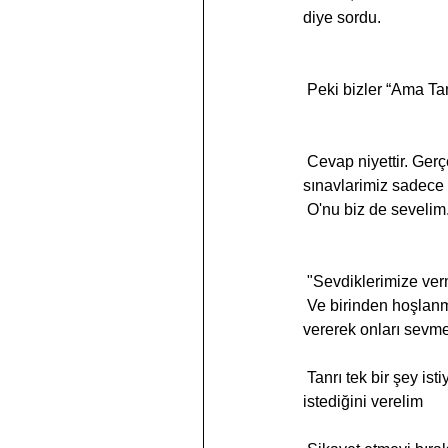
diye sordu.
 Peki bizler “Ama T
 Cevap niyettir. Gerçek cevap herkesin kalbindedir. Tanrı bizi sonsuz bir sevgiyle seviyor ve tüm 
sınavlarimiz sadece b
 O'nu biz de sevelim
 "Sevdiklerimize verm
 Ve birinden hoşlanmıyorsanız, bu onlara "vermeyi" bıraktığınızın bir işaretidir. Başkalarına istediklerini 
vererek onları sevme
 Tanrı tek bir şey istiyor: sonsuz iyiliğinden bizi memnun etmek...Öyleyse O'na yaklaşmak için O'na 
istediğini verelim