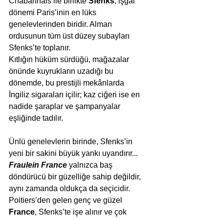
Chabannais ile birlikte 
Sfenks
, işgal 
dönemi Paris’inin en lüks 
genelevlerinden biridir. Alman 
ordusunun tüm üst düzey subayları 
Sfenks’te toplanır.
Kıtlığın hüküm sürdüğü, mağazalar 
önünde kuyrukların uzadığı bu 
dönemde, bu prestijli mekânlarda 
İngiliz sigaraları içilir; kaz ciğeri ise en 
nadide şaraplar ve şampanyalar 
eşliğinde tadılır.
Ünlü genelevlerin birinde, Sfenks’in 
yeni bir sakini büyük yankı uyandırır... 
Fraulein France
yalnızca baş 
döndürücü bir güzelliğe sahip değildir, 
aynı zamanda oldukça da seçicidir.
Poitiers’den gelen genç ve güzel 
France
, Sfenks’te işe alınır ve çok 