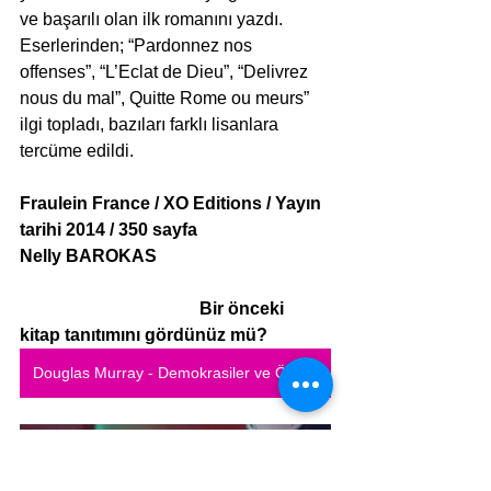
ve başarılı olan ilk romanını yazdı. 
Eserlerinden; “Pardonnez nos 
offenses”, “L’Eclat de Dieu”, “Delivrez 
nous du mal”, Quitte Rome ou meurs” 
ilgi topladı, bazıları farklı lisanlara 
tercüme edildi.
Fraulein France / XO Editions / Yayın 
tarihi 2014 / 350 sayfa
Nelly BAROKAS
Bir önceki 
kitap tanıtımını gördünüz mü?
Douglas Murray - Demokrasiler ve Ölüme Tapanlar