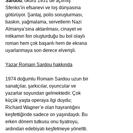
Sardou
, okuru 1931’de açılmış 
Sfenks’in efsanevi ve loş dünyasına 
götürüyor. Şantaj, polis soruşturması, 
baskın, yağmalama, servetlerin Nazi 
Almanya’sına aktarılması, cinayet ve 
intikamın fon oluşturduğu bu bol olaylı 
roman hem çok başarılı hem de ekrana 
uyarlanmaya son derece elverişli.
Yazar Romain Sardou hakkında
1974 doğumlu Romain Sardou uzun bir 
sanatçılar, şarkıcılar, oyuncular ve 
yazarlar soyundan gelmektedir. Çok 
küçük yaşta operaya ilgi duydu; 
Richard Wagner’e olan hayranlığını 
keşfettiğinde sadece on yaşındaydı. Bu 
erken dönem tutkusu onu tiyatroyu, 
ardından edebiyatı keşfetmeye yöneltti. 