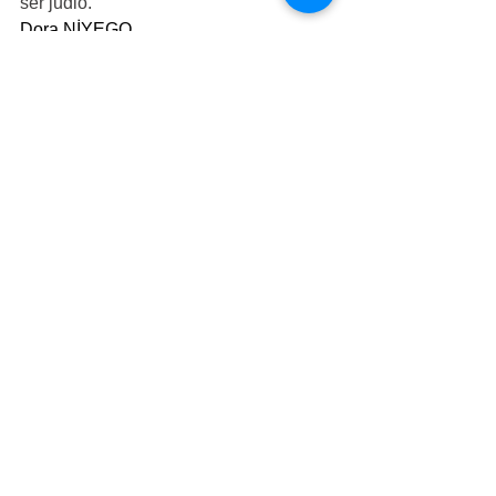
ser judio.
Dora NİYEGO
Apretar al boton para ver todos los eskritos
Etiketler:
Dora NİYEGO