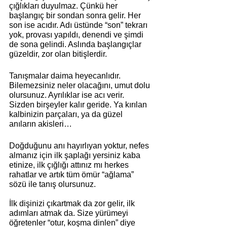
çığlıkları duyulmaz. Çünkü her 
başlangıç bir sondan sonra gelir. Her 
son ise acıdır. Adı üstünde “son” tekrarı 
yok, provası yapıldı, denendi ve şimdi 
de sona gelindi. Aslında başlangıçlar 
güzeldir, zor olan bitişlerdir. 
Tanışmalar daima heyecanlıdır. 
Bilemezsiniz neler olacağını, umut dolu 
olursunuz. Ayrılıklar ise acı verir. 
Sizden birşeyler kalır geride. Ya kırılan 
kalbinizin parçaları, ya da güzel 
anıların akisleri…
Doğduğunu anı hayırlıyan yoktur, nefes 
almanız için ilk şaplağı yersiniz kaba 
etinize, ilk çığlığı attınız mı herkes 
rahatlar ve artık tüm ömür “ağlama” 
sözü ile tanış olursunuz.
İlk dişinizi çıkartmak da zor gelir, ilk 
adımları atmak da. Size yürümeyi 
öğretenler “otur, koşma dinlen” diye 