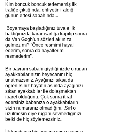
Kim boncuk boncuk terlememiş ilk 
trafiğe çıktığında, ehliyetini  aldığı 
günün ertesi sabahında...
 Boyamaya başladığınız tuvale ilk 
baktığınızda karamsarlığa kapılıp sonra 
da Van Gogh’un sözleri aklınıza 
gelmez mi? “Önce resmimi hayal 
ederim, sonra da hayallerimi 
resmederim”.
Bir bayram sabahı giydiğinizde o rugan 
ayakkabılarınızın heyecanını hiç 
unutmazsınız. Ayağınızı sıksa da 
öğrenirsiniz hayatın aslında ayağınızı 
sıkan ayakkabılar ile dolaşmaktan 
ibaret olduğunu. Çok sonra itiraf 
edersiniz babanıza o ayakkabıların 
sizin numaranız olmadığını...Sırf o 
üzülmesin diye ruganı sevmediğinizi  
belki de hiç söylemezsiniz...
İlk kayıbınızı hiç unutmazsınız yaşınız 