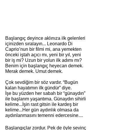
Başlangıç deyince aklınıza ilk gelenleri 
içinizden sıralayın... Leonardo Di 
Caprio’nun bir filmi mi, ana yemekten 
önceki iştah açıcı mı, yeni bir yıl, yeni 
bir iş mi? Uzun bir yolun ilk adımı mı? 
Benim için başlangıç heyecan demek. 
Merak demek. Umut demek. 
Çok sevdiğim bir söz vardır. “Bugün 
kalan hayatımın ilk gündür” diye. 
İşe bu yüzden her sabah bir “günaydın” 
ile 
başlarım
 yaşantıma. Günaydın sihirli 
kelime...İşin rast gitsin ile kardeş bir 
kelime...Her gün aydınlık olmasa da 
aydınlanmasını temenni edercesine....
Başlangıçlar zordur. Pek de öyle sevinç 