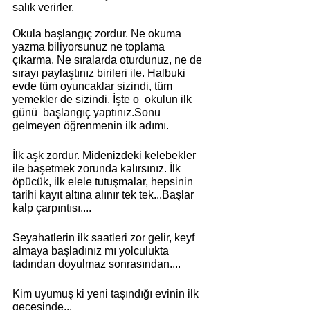
salık verirler.
Okula başlangıç zordur. Ne okuma 
yazma biliyorsunuz ne toplama 
çıkarma. Ne sıralarda oturdunuz, ne de 
sırayı paylaştınız birileri ile. Halbuki 
evde tüm oyuncaklar sizindi, tüm 
yemekler de sizindi. İşte o  okulun ilk 
günü  başlangıç yaptınız.Sonu 
gelmeyen öğrenmenin ilk adımı.
İlk aşk zordur. Midenizdeki kelebekler 
ile başetmek zorunda kalırsınız. İlk 
öpücük, ilk elele tutuşmalar, hepsinin 
tarihi kayıt altına alınır tek tek...Başlar 
kalp çarpıntısı....
Seyahatlerin ilk saatleri zor gelir, keyf 
almaya başladınız mı yolculukta 
tadından doyulmaz sonrasından....
Kim uyumuş ki yeni taşındığı evinin ilk 
gecesinde...