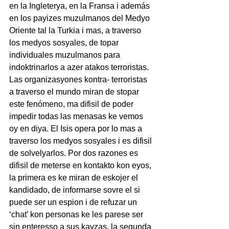
en la Ingleterya, en la Fransa i además 
en los payizes muzulmanos del Medyo 
Oriente tal la Turkia i mas, a traverso 
los medyos sosyales, de topar 
individuales muzulmanos para 
indoktrinarlos a azer atakos terroristas. 
Las organizasyones kontra- terroristas 
a traverso el mundo miran de stopar 
este fenómeno, ma difisil de poder 
impedir todas las menasas ke vemos 
oy en diya. El Isis opera por lo mas a 
traverso los medyos sosyales i es difisil 
de solvelyarlos. Por dos razones es 
difisil de meterse en kontakto kon eyos, 
la primera es ke miran de eskojer el 
kandidado, de informarse sovre el si 
puede ser un espion i de refuzar un 
‘chat’ kon personas ke les parese ser 
sin enteresso a sus kavzas, la segunda 