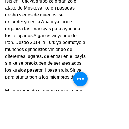
Isis en Turkiya grupo ke organizo el 
atako de Moskova, ke en pasadas 
desho sienes de muertos, se 
enfuertesyo en la Anatolya, onde 
organiza las finansyas para ayudar a 
los refujiados Afganos vinyendo del 
Iran. Dezde 2014 la Turkiya permetyo a 
munchos djihadistos viniendo de 
diferentes lugares, de entrar en el payis 
sin ke se preokupen de ser arestados, 
los kualos pasaron i pasan a la Siriya 
para ajuntarsen a los miembros del Isis.
Malorozamente el mundo no se rende 
kuento de la gravita de los sabotajes i 
de los atakos mortales ke estas dos 
organizasyones inimigas de la 
demokrasiya están aparejando en los 
tiempos vinideros kon el ayudo 