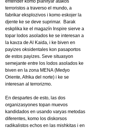
entender komo planifyar atakos 
terroristos a traverso el mundo, a 
fabrikar eksplozivos i komo eskojer la 
djente ke se deve suprimar.  Barak 
eskplika ke el magazín Inspire sierve a 
topar lodos asolados ke se interesan a 
la kavza de Al Kaida, i ke biven en 
payizes oksidentales kon pasaportos 
de estos payizes. Seve situasyon 
semejante entre los lodos asolados ke 
biven en la zona MENA (Medyo 
Oriente, Afrika del norte) i ke se 
interesan al terrorizmo.
En despartes de esto, las dos 
organizasyones topan muevos 
kandidados en usando varyas metodas 
diferentes, komo los diskorsos 
radikalistos echos en las mishkitas i en 