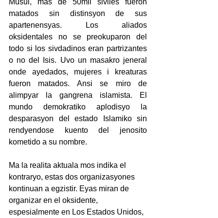
Musul, mas de 50mil siviles fueron 
matados sin distinsyon de sus 
apartenensyas. Los aliados 
oksidentales no se preokuparon del 
todo si los sivdadinos eran partrizantes 
o no del Isis. Uvo un masakro jeneral 
onde ayedados, mujeres i kreaturas 
fueron matados. Ansi se miro de 
alimpyar la gangrena islamista. El 
mundo demokratiko aplodisyo la 
desparasyon del estado Islamiko sin 
rendyendose kuento del jenosito 
kometido a su nombre.
Ma la realita aktuala mos indika el 
kontraryo, estas dos organizasyones 
kontinuan a egzistir. Eyas miran de 
organizar en el oksidente, 
espesialmente en Los Estados Unidos, 