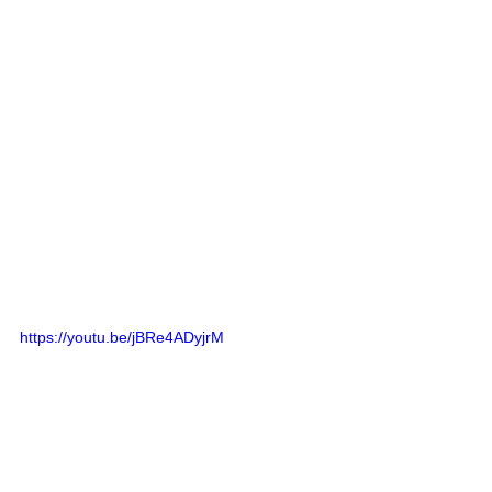
https://youtu.be/jBRe4ADyjrM