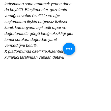
tartışmaları sona erdirmek yerine daha 
da büyüttü. Eleştirmenler, gazetenin 
verdiği cevabın özellikle en ağır 
suçlamalara ilişkin bağımsız fiziksel 
kanıt, kamuoyuna açık adli rapor ve 
doğrulanabilir görgü tanığı eksikliği gibi 
temel sorulara doğrudan yanıt 
vermediğini belirtti.
X platformunda özellikle Aizenberg adlı 
kullanıcı tarafından yapılan detaylı 
incelemeler geniş yankı ve tepki 
uyandırdı. Aizenberg, New Times’ın en 
tartışmalı iddialardan biri olan 
köpeklerle cinsel saldırıyı hâlâ 
savunduğunu, ancak bunun büyük 
ölçüde anonim ve dolaylı kaynaklara 
dayandığını öne sürdü.
Tartışmanın merkezinde artık yalnızca 
Kristof’un yazısı değil, New York Times 