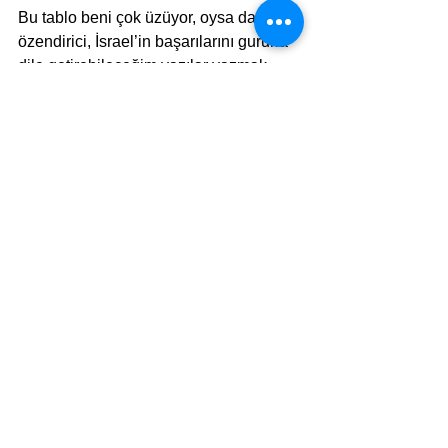
Bu tablo beni çok üzüyor, oysa daha 
özendirici, İsrael’in başarılarını gururla 
dile getirebileceğim yazılar yazmak 
isterdim. Bu hafta karamsarım…
Liderlerin önlerine kırmızı halılar 
sermeye devam edenler, “Meleh İsrael” 
diye sevgi gösterisinde bulunmayı 
sürdürenler ise beni mazur görsünler… 
Bu birlik değil, uyumsuzluk 
hükümetinin ömrü 100 gün daha 
uzamış, şimdilik erken seçimlerin 
önlenmiş olunmasına sevinsek mi 
üzülsek mi bilemiyorum.
Yazarlar