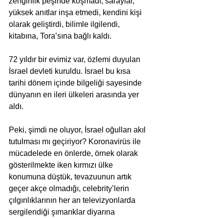
zenginlik peşinde koşmadı, saraylar, 
yüksek anıtlar inşa etmedi, kendini kişi 
olarak geliştirdi, bilimle ilgilendi, 
kitabına, Tora’sına bağlı kaldı.
72 yıldır bir evimiz var, özlemi duyulan 
İsrael devleti kuruldu. İsrael bu kısa 
tarihi dönem içinde bilgeliği sayesinde 
dünyanın en ileri ülkeleri arasında yer 
aldı.
Peki, şimdi ne oluyor, İsrael oğulları akıl 
tutulması mı geçiriyor? Koronavirüs ile 
mücadelede en önlerde, örnek olarak 
gösterilmekte iken kırmızı ülke 
konumuna düştük, tevazuunun artık 
geçer akçe olmadığı, celebrity’lerin 
çılgınlıklarının her an televizyonlarda 
sergilendiği şımarıklar diyarına 