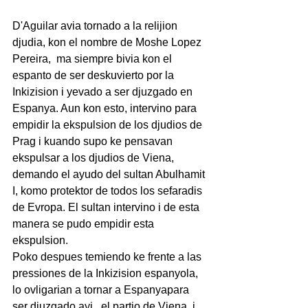
D'Aguilar avia tornado a la relijion 
djudia, kon el nombre de Moshe Lopez 
Pereira,  ma siempre bivia kon el 
espanto de ser deskuvierto por la 
Inkizision i yevado a ser djuzgado en 
Espanya. Aun kon esto, intervino para 
empidir la ekspulsion de los djudios de 
Prag i kuando supo ke pensavan 
ekspulsar a los djudios de Viena, 
demando el ayudo del sultan Abulhamit 
I, komo protektor de todos los sefaradis 
de Evropa. El sultan intervino i de esta 
manera se pudo empidir esta 
ekspulsion.
Poko despues temiendo ke frente a las 
pressiones de la Inkizision espanyola, 
lo ovligarian a tornar a Espanyapara 
ser djuzgado ayi,  el partio de Viena  i 