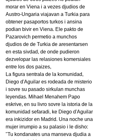
morar en Viena i a vezes djudios de 
Austro-Ungaria viajavan a Turkia para 
obtener pasaportos turkos i ansina 
podian bivir en Viena. Ele pakto de 
Pazarovich permetio a munchos 
djudios de de Turkia de aresentarsen 
en esta sivdad, de onde pudieron 
dezvelopar las relasiones komersiales 
entre los dos paizes,
La figura sentrala de la komunidad, 
Diego d'Aguilar es rodeada de misterio 
i sovre su pasado sirkulan munchas 
leyendas. Mihael Menahem Papo 
eskrive, en su livro sovre la istoria de la 
komunidad sefaradi, ke Diego d'Aguilar 
era inkizidor en Madrid. Una noche una 
mujer irrumpio a su palasio i le disho: 
"Tu kondanates una manseva djudia a 