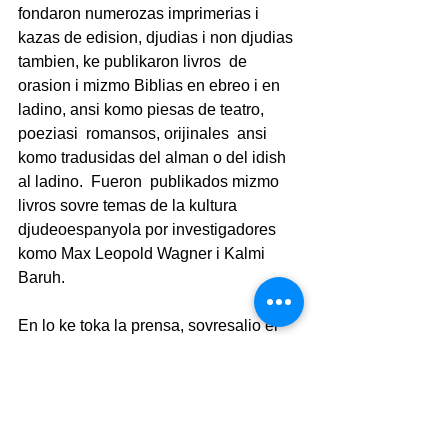
fondaron numerozas imprimerias i 
kazas de edision, djudias i non djudias 
tambien, ke publikaron livros  de 
orasion i mizmo Biblias en ebreo i en 
ladino, ansi komo piesas de teatro, 
poeziasi  romansos, orijinales  ansi 
komo tradusidas del alman o del idish 
al ladino.  Fueron  publikados mizmo 
livros sovre temas de la kultura 
djudeoespanyola por investigadores 
komo Max Leopold Wagner i Kalmi 
Baruh.
En lo ke toka la prensa, sovresalio el 
periodiko “Korreo de Viena”, fondado 
en 1861 por Shemtov Semo, kon Jozef 
Yaakov Kalvo komo redaktor.  El 
periodiko publikava tambien dos 
suplementos: “El Tezoro de Kaza” i “La 