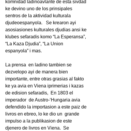
komnidad ladinoavlante de esta sivdad 
ke devino uno de los prinsipales 
sentros de la aktividad kulturala 
djudeoespanyola.   Se krearon ayi 
asosiasiones kulturales djudias ansi ke 
klubes sefaradis komo “La Esperansa”, 
“La Kaza Djudia”, “La Union 
espanyola” i mas.
La prensa  en ladino tambien se 
dezvelopo ayi de manera bien 
importante, entre otras grasias al fakto 
ke ya avia en Viena iprimerias i kazas 
de edision sefaradis,  En 1803 el 
imperador  de Austro-‘Hungaria avia 
defendido la importasion a este paiz de 
livros en ebreo, lo ke dio un  grande 
impulso a la publikasion de este 
djenero de livros en Viena.  Se 