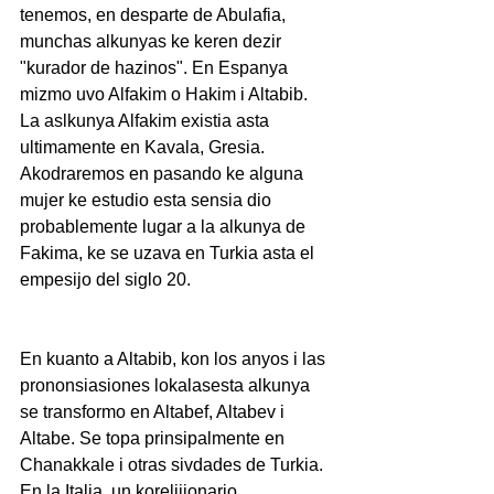
tenemos, en desparte de Abulafia, 
munchas alkunyas ke keren dezir  
"kurador de hazinos". En Espanya 
mizmo uvo Alfakim o Hakim i Altabib. 
La aslkunya Alfakim existia asta 
ultimamente en Kavala, Gresia. 
Akodraremos en pasando ke alguna 
mujer ke estudio esta sensia dio 
probablemente lugar a la alkunya de 
Fakima, ke se uzava en Turkia asta el 
empesijo del siglo 20.
En kuanto a Altabib, kon los anyos i las 
prononsiasiones lokalasesta alkunya 
se transformo en Altabef, Altabev i 
Altabe. Se topa prinsipalmente en 
Chanakkale i otras sivdades de Turkia. 
En la Italia, un korelijionario 