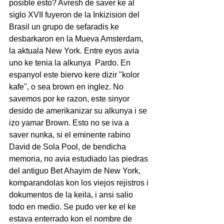
posible esto? Avresh de saver ke al 
siglo XVII fuyeron de la Inkizision del 
Brasil un grupo de sefaradis ke 
desbarkaron en la Mueva Amsterdam, 
la aktuala New York. Entre eyos avia 
uno ke tenia la alkunya  Pardo. En 
espanyol este biervo kere dizir "kolor 
kafe", o sea brown en inglez. No 
savemos por ke razon, este sinyor 
desido de amerikanizar su alkunya i se 
izo yamar Brown. Esto no se iva a 
saver nunka, si el eminente rabino 
David de Sola Pool, de bendicha 
memoria, no avia estudiado las piedras 
del antiguo Bet Ahayim de New York, 
komparandolas kon los viejos rejistros i 
dokumentos de la keila, i ansi salio 
todo en medio. Se pudo ver ke el ke 
estava enterrado kon el nombre de 