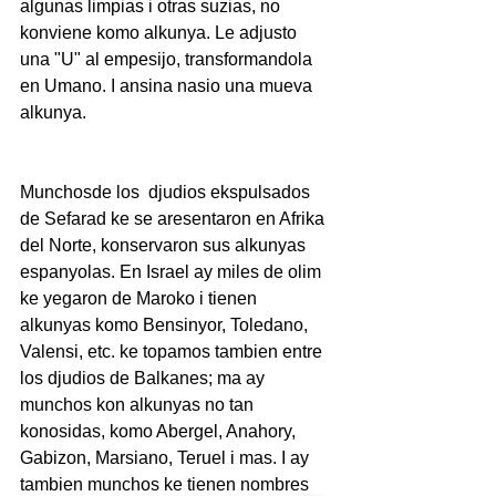
algunas limpias i otras suzias, no 
konviene komo alkunya. Le adjusto 
una "U" al empesijo, transformandola 
en Umano. I ansina nasio una mueva 
alkunya.
Munchosde los  djudios ekspulsados 
de Sefarad ke se aresentaron en Afrika 
del Norte, konservaron sus alkunyas 
espanyolas. En Israel ay miles de olim 
ke yegaron de Maroko i tienen 
alkunyas komo Bensinyor, Toledano, 
Valensi, etc. ke topamos tambien entre 
los djudios de Balkanes; ma ay 
munchos kon alkunyas no tan 
konosidas, komo Abergel, Anahory, 
Gabizon, Marsiano, Teruel i mas. I ay 
tambien munchos ke tienen nombres  