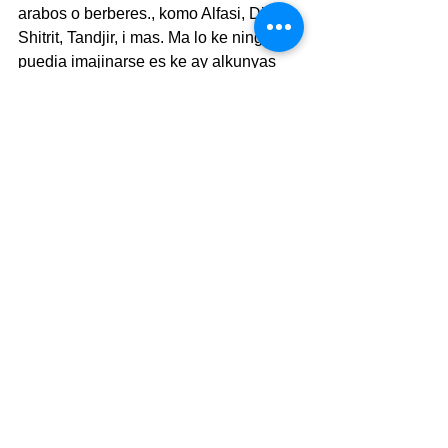
arabos o berberes., komo Alfasi, Djerbi, 
Shitrit, Tandjir, i mas. Ma lo ke ninguno 
puedia imajinarse es ke ay alkunyas 
djudias arabizadas ke son yevadas por 
muzulmanos, por enshemplo Torres, 
Shentuf (de Shemtov), Bensalom, 
Kouhen (de Kohen) i mas. Es posible 
ke sean desendientes de djudios 
konvertidos al Islam.
Finalmente se prezentan alkunyas 
difisiles de lokalizar, saver de onde 
vienen. Algunos Bessanchis, por 
exemplo,  kreen ke sus avuelos 
moravan en la sivdad franseza 
Besançon. Ma es un yerro. Si 
meldamos el nombre tal i kual se 
eskrivio sienes de anyos en Rashi, 