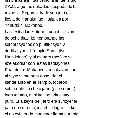
historikas eskritas verso la fin del siglo 
2 A.C, algunas dekadas después de la 
revuelta. Segun la tradisyon judía, la 
fiesta de Hanuka fue instituida por 
Yehudá el Makabeo.
Las festividades tienen una durasyon 
de ocho días, komemorando las 
selebrasyones de purifikasyon y 
dedikasyon al Templo Santo (Bet 
Hamikdash), y al milagro (nes) ke se 
aze akodrar kon  estas tradisyones. 
Kuando los Makabeos bushkavan por 
alzeyte santo para ensender el 
kandelabro en el Templo, toparon 
solamente un chıko jarro (pah semen) 
bıen tapado, ansi ke  todavía estava 
puro. El alzeyte del jarro era sufizyente 
para un solo día, ma el  milagro fue ke 
el alzeyte pudo mantener flama durante 