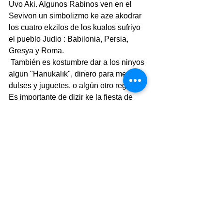
Uvo Aki. Algunos Rabinos ven en el 
Sevivon un simbolizmo ke aze akodrar 
los cuatro ekzilos de los kualos sufriyo 
el pueblo Judio : Babilonia, Persia, 
Gresya y Roma.
 También es kostumbre dar a los ninyos 
algun "Hanukalık", dinero para merkar 
dulses y juguetes, o algún otro regalo.
Es importante de dizir ke la fiesta de 
Hanuká no es ordenada por la Tora, y 
es relativamente menor en perspektiva 
de la santedad, por lo ke munchos 
establesimientos komersiales 
normalmente se avren. Para bivir un 
poko del espírito de esta fıesta, ay ke 
gostar de las komidas tradisyonales, 
particularmente las sufganiot. Si uno se 
topa en Yerushalayim durante la fiesta 
de Hanuka, vale la pena dar una buelta 