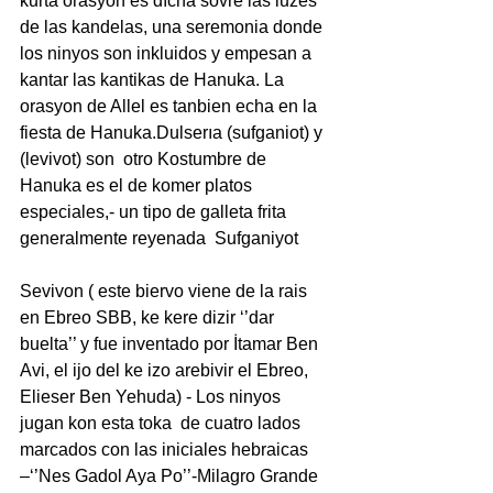
kurta orasyon es dıcha sovre las luzes 
de las kandelas, una seremonia donde 
los ninyos son inkluidos y empesan a 
kantar las kantikas de Hanuka. La 
orasyon de Allel es tanbien echa en la 
fiesta de Hanuka.Dulserıa (sufganiot) y 
(levivot) son  otro Kostumbre de 
Hanuka es el de komer platos 
especiales,- un tipo de galleta frita  
generalmente reyenada  Sufganiyot
Sevivon ( este biervo viene de la rais 
en Ebreo SBB, ke kere dizir ‘’dar 
buelta’’ y fue inventado por İtamar Ben 
Avi, el ijo del ke izo arebivir el Ebreo, 
Elieser Ben Yehuda) - Los ninyos 
jugan kon esta toka  de cuatro lados 
marcados con las iniciales hebraicas 
–‘’Nes Gadol Aya Po’’-Milagro Grande 