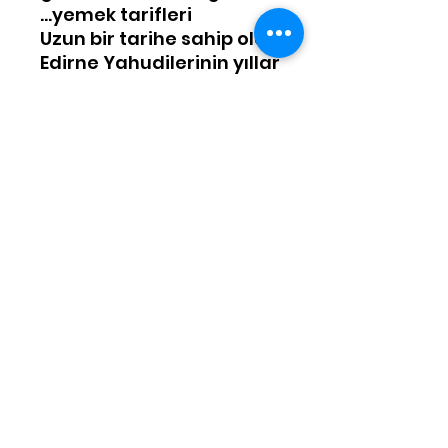
yemek tarifleri...
Uzun bir tarihe sahip olan
Edirne Yahudilerinin yıllar
boyu süregelen
geleneksel
mutfaklarından birçok
harika örnek 3 ayrı dilde
versiyonlarıyla Edirne
Belediyesi tarafından
yayınlandı. Sayın
Aydemir Ay ve Dr. Yılmaz
Seçim tarafından titiz bir
şekilde hazırlanan
kitaplar pek çok tarifle
dolu. Afiyet olsun!