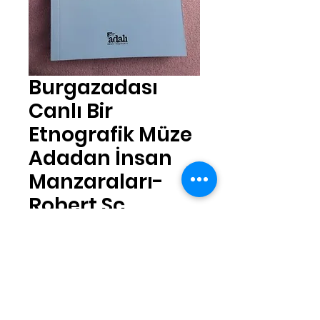
Burgazadası
Canlı Bir
Etnografik Müze
Adadan İnsan
Manzaraları-
Robert Sc
מחיר
כמות
*